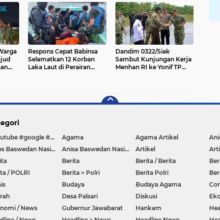
–Warga
Respons Cepat Babinsa
Dandim 0322/Siak
ujud
Selamatkan 12 Korban
Sambut Kunjungan Kerja
nan
Laka Laut di Perairan
Menhan RI ke Yonif TP
Kepulauan Selayar
851/BBC
egori
#youtube #google #hello #Lazada #facebook
Agama
Agama Artikel
Anies Baswedan Nasional
Anisa Baswedan Nasional
Artikel
Art
ita
Berita
Berita / Berita
Ber
ita / POLRI
Berita > Polri
Berita Polri
Ber
is
Budaya
Budaya Agama
Co
rah
Desa Palsari
Diskusi
Ek
nomi / News
Gubernur Jawabarat
Hankam
Hea
dline / News
Headline > News
Headline News
Hea