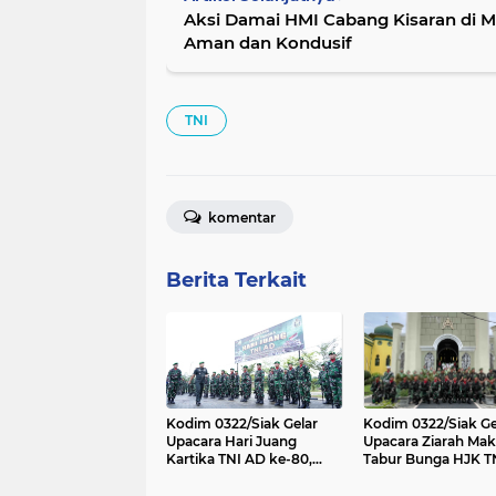
Aksi Damai HMI Cabang Kisaran di Mapolres Asahan Berjalan
Aman dan Kondusif
TNI
komentar
Berita Terkait
Kodim 0322/Siak Gelar
Kodim 0322/Siak Ge
Upacara Hari Juang
Upacara Ziarah Ma
Kartika TNI AD ke-80,
Tabur Bunga HJK T
Teguhkan Semangat
ke-80 di Makam Su
Manunggal Bersama
Syarif Kasim II