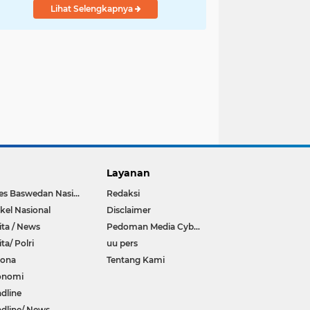
Lihat Selengkapnya
Layanan
Anies Baswedan Nasional
Redaksi
ikel Nasional
Disclaimer
ita / News
Pedoman Media Cyber
ita/ Polri
uu pers
rona
Tentang Kami
onomi
dline
dline/ News