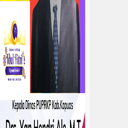
ta
atan
kejadian
tah
sejarah
sosial ramadhan