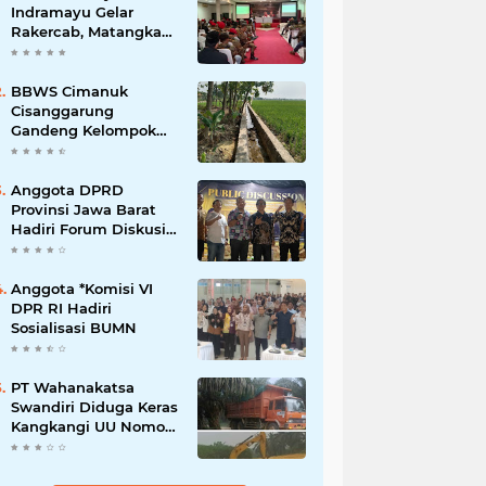
Indramayu Gelar
Rakercab, Matangkan
Program Kerja dan
Penguatan Kader
BBWS Cimanuk
Cisanggarung
Gandeng Kelompok
P3A, Bangun
Peningkatan Jaringan
Irigasi untuk Dukung
Anggota DPRD
Ketahanan Pangan
Provinsi Jawa Barat
Hadiri Forum Diskusi
Pengentasan
Kemiskinan Bersama
LPK Trisakti
Anggota *Komisi VI
DPR RI Hadiri
Sosialisasi BUMN
PT Wahanakatsa
Swandiri Diduga Keras
Kangkangi UU Nomor
3 Tahun 2020,
Terancam Pidana Dan
Denda