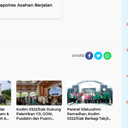
SHARE
lar
Kodim 0322/Siak Dukung
Pererat Silaturahmi
kam &
Pelantikan YJI, GOW,
Ramadhan, Kodim
NI AD
Pusdatin dan Puanri
0322/Siak Berbagi Takjil
ltan
Launching 5 Hari Sekolah
kepada Masyarakat