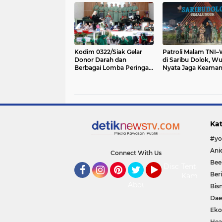
Rakyat
Kodim 0322/Siak Gelar
Patroli Malam TNI
Donor Darah dan
di Saribu Dolok, W
Berbagai Lomba Peringati
Nyata Jaga Keama
HUT Persit KCK ke-80
Lingkungan
Kat
Connect With Us
Bee
Disclaimer
Tentang
Ber
Kami
Facebook
Instagram
Pinterest
Twitter
YouTube
About
Bisn
Dae
Eko
Hea