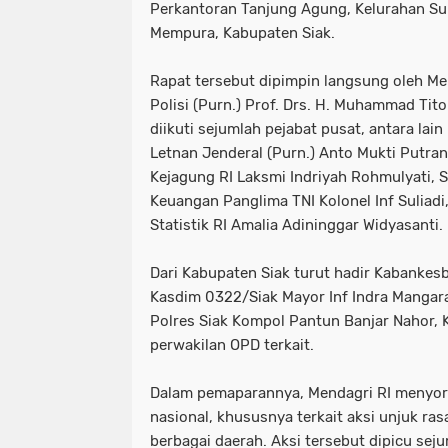
Perkantoran Tanjung Agung, Kelurahan S
tni dan polri
tni& polri
tni- p
Mempura, Kabupaten Siak.
advokasi papua youtube google fac
Rapat tersebut dipimpin langsung oleh Men
Polisi (Purn.) Prof. Drs. H. Muhammad Tito
knpi jayawijaya wamena papua
diikuti sejumlah pejabat pusat, antara lai
Letnan Jenderal (Purn.) Anto Mukti Putran
Kejagung RI Laksmi Indriyah Rohmulyati, S
Keuangan Panglima TNI Kolonel Inf Suliadi
Statistik RI Amalia Adininggar Widyasanti.
Dari Kabupaten Siak turut hadir Kabankesb
Kasdim 0322/Siak Mayor Inf Indra Mangar
Polres Siak Kompol Pantun Banjar Nahor, 
perwakilan OPD terkait.
Dalam pemaparannya, Mendagri RI menyor
nasional, khususnya terkait aksi unjuk ra
berbagai daerah. Aksi tersebut dipicu sej