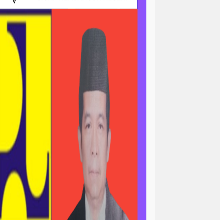
ri
news > sorotan
gapolitan
news> tni ad
asional
pengajian
peristiwa
minal
peristiwa-daerah
ertanian & ekonomi
l
polri-nasional -pendidikan
n pemerintah
asional
sorotan<viral
ial / ramadan
sosial / ramahdan
tni al
tni nasional
tni polri