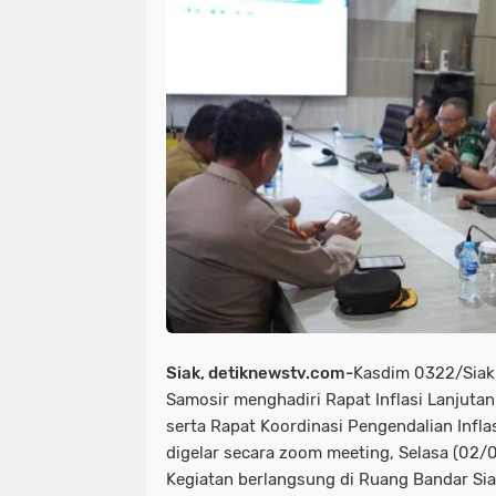
news > megapolitan
news > nas
news >megapolitan
news/ head
olahraga
olahraga polri
orga
pupr jayawijaya sorotan pemerintah
peristiwa > laka lantas
peristiw
peristiwa/ laka lantas
peristiwa
pimpinan pompes
politik
po
polri-tni
pristiwa
ramadhan
Siak, detiknewstv.com-
Kasdim 0322/Siak 
sorotan pemerintah pacitan
sor
Samosir menghadiri Rapat Inflasi Lanjuta
serta Rapat Koordinasi Pengendalian Infl
sorotan<peristiwa
sorotan> new
digelar secara zoom meeting, Selasa (02/
sosial islam
sosial lsm
sosia
Kegiatan berlangsung di Ruang Bandar Siak 