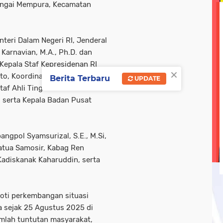
ungai Mempura, Kecamatan
olri
tni-ad
tni-polri
tni/ polri
tni/polri
wisa
ebook linkedin metrotv
google.com
hukum
kegi
teri Dalam Negeri RI, Jenderal
 Karnavian, M.A., Ph.D. dan
opini
oprasi gabungan
pasar ramadan
pemerin
n Kepala Staf Kepresidenan RI
×
to, Koordinator II Jamdatun
Berita Terbaru
UPDATE
taf Ahli Tingkat II Ekonomi
, serta Kepala Badan Pusat
angpol Syamsurizal, S.E., M.Si,
atua Samosir, Kabag Ren
Kadiskanak Kaharuddin, serta
oti perkembangan situasi
sa sejak 25 Agustus 2025 di
umlah tuntutan masyarakat,