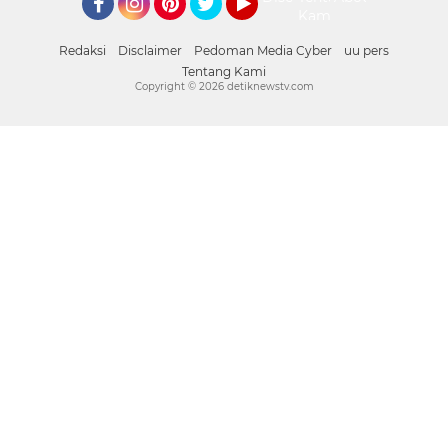
Kami
Facebook
Instagram
Pinterest
Twitter
YouTube
Redaksi
Disclaimer
Pedoman Media Cyber
uu pers
Tentang Kami
Copyright ©
2026 detiknewstv.com