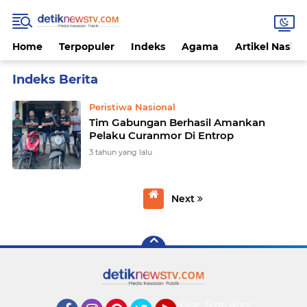
Home
Terpopuler
Indeks
Agama
Artikel Nasion
Home
Currently Browsing: Peristiwa Nasional
Peristiwa Nasional
Tim Gabungan Berhasil Amankan
Pelaku Curanmor Di Entrop
3 tahun yang lalu
Next
Disclaimer
Tentang
About