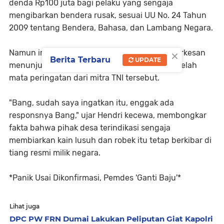
denda Rp100 juta bagi pelaku yang sengaja
mengibarkan bendera rusak, sesuai UU No. 24 Tahun
2009 tentang Bendera, Bahasa, dan Lambang Negara.
×
​Namun ironis, otoritas Pemdes Sumber Sari terkesan
Berita Terbaru
UPDATE
menunjukkan sikap abai dan memandang sebelah
mata peringatan dari mitra TNI tersebut.
​"Bang, sudah saya ingatkan itu, enggak ada
responsnya Bang," ujar Hendri kecewa, membongkar
fakta bahwa pihak desa terindikasi sengaja
membiarkan kain lusuh dan robek itu tetap berkibar di
tiang resmi milik negara.
*​Panik Usai Dikonfirmasi, Pemdes 'Ganti Baju'*
Lihat juga
DPC PW FRN Dumai Lakukan Peliputan Giat Kapolri