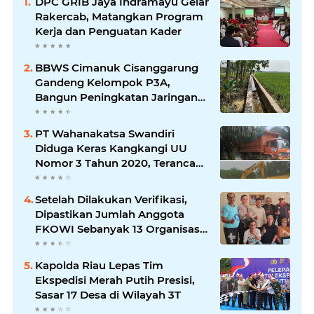
DPC GRIB Jaya Indramayu Gelar
Rakercab, Matangkan Program
Kerja dan Penguatan Kader
BBWS Cimanuk Cisanggarung
Gandeng Kelompok P3A,
Bangun Peningkatan Jaringan
Irigasi untuk Dukung
Ketahanan Pangan
PT Wahanakatsa Swandiri
Diduga Keras Kangkangi UU
Nomor 3 Tahun 2020, Terancam
Pidana Dan Denda
Setelah Dilakukan Verifikasi,
Dipastikan Jumlah Anggota
FKOWI Sebanyak 13 Organisasi
Wartawan Sekabupaten
Indramayu
Kapolda Riau Lepas Tim
Ekspedisi Merah Putih Presisi,
Sasar 17 Desa di Wilayah 3T