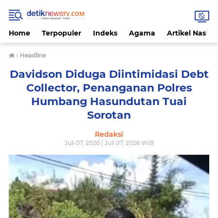
Home
Terpopuler
Indeks
Agama
Artikel Nasion
›
Headline
Davidson Diduga Diintimidasi Debt
Collector, Penanganan Polres
Humbang Hasundutan Tuai
Sorotan
Redaksi
Juli 07, 2026 | Juli 07, 2026 WIB