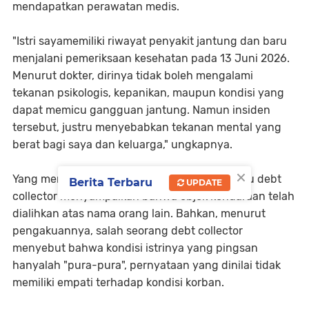
mendapatkan perawatan medis.
"Istri sayamemiliki riwayat penyakit jantung dan baru
menjalani pemeriksaan kesehatan pada 13 Juni 2026.
Menurut dokter, dirinya tidak boleh mengalami
tekanan psikologis, kepanikan, maupun kondisi yang
dapat memicu gangguan jantung. Namun insiden
tersebut, justru menyebabkan tekanan mental yang
berat bagi saya dan keluarga," ungkapnya.
×
Yang menjadi sorotan, Davidson juga mengaku debt
Berita Terbaru
UPDATE
collector menyampaikan bahwa objek kendaraan telah
dialihkan atas nama orang lain. Bahkan, menurut
pengakuannya, salah seorang debt collector
menyebut bahwa kondisi istrinya yang pingsan
hanyalah "pura-pura", pernyataan yang dinilai tidak
memiliki empati terhadap kondisi korban.