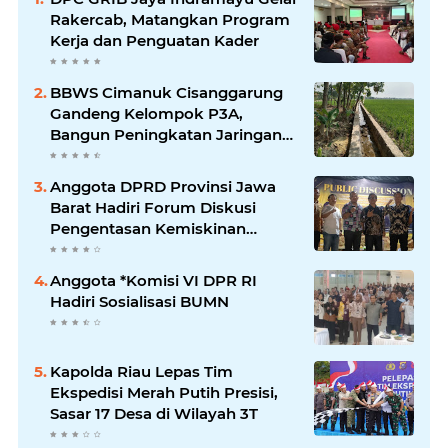
Rakercab, Matangkan Program
Kerja dan Penguatan Kader
BBWS Cimanuk Cisanggarung
Gandeng Kelompok P3A,
Bangun Peningkatan Jaringan
Irigasi untuk Dukung
Ketahanan Pangan
Anggota DPRD Provinsi Jawa
Barat Hadiri Forum Diskusi
Pengentasan Kemiskinan
Bersama LPK Trisakti
Anggota *Komisi VI DPR RI
Hadiri Sosialisasi BUMN
Kapolda Riau Lepas Tim
Ekspedisi Merah Putih Presisi,
Sasar 17 Desa di Wilayah 3T