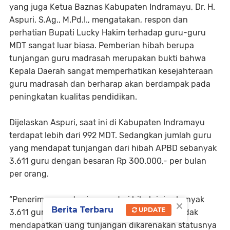
yang juga Ketua Baznas Kabupaten Indramayu, Dr. H.
Aspuri, S.Ag., M.Pd.I., mengatakan, respon dan
perhatian Bupati Lucky Hakim terhadap guru-guru
MDT sangat luar biasa. Pemberian hibah berupa
tunjangan guru madrasah merupakan bukti bahwa
Kepala Daerah sangat memperhatikan kesejahteraan
guru madrasah dan berharap akan berdampak pada
peningkatan kualitas pendidikan.
Dijelaskan Aspuri, saat ini di Kabupaten Indramayu
terdapat lebih dari 992 MDT. Sedangkan jumlah guru
yang mendapat tunjangan dari hibah APBD sebanyak
3.611 guru dengan besaran Rp 300.000,- per bulan
per orang.
“Penerima uang tunjangan dari hibah ini sebanyak
×
Berita Terbaru
UPDATE
3.611 guru madrasah, sedangkan bagi yang tidak
mendapatkan uang tunjangan dikarenakan statusnya