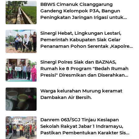
BBWS Cimanuk Cisanggarung
Gandeng Kelompok P3A, Bangun
Peningkatan Jaringan Irigasi untuk
Dukung Ketahanan Pangan
Sinergi Hebat, Lingkungan Lestari,
Pemerintah Kabupaten Siak Gelar
Penanaman Pohon Serentak ,Kapolres
: "Kita Menanam Masa Depan dan
Harapan".
Sinergi Polres Siak dan BAZNAS,
Rumah ke 8 Program "Bedah Rumah
Presisi" Diresmikan dan Diserahkan
Kepada Penerima Manfaat
Warga kelurahan Murung keramat
Dambakan Air Bersih.
Danrem 063/SGJ Tinjau Kesiapan
Sekolah Rakyat Jabar 1 Indramayu,
Pastikan Pembentukan Karakter Siswa