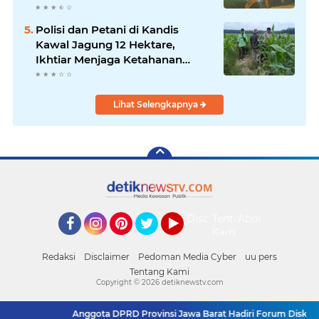
Pidana Dan Denda
Polisi dan Petani di Kandis
Kawal Jagung 12 Hektare,
Ikhtiar Menjaga Ketahanan
Pangan
Lihat Selengkapnya
Disclaimer
Tentang
About
Kami
Facebook
Instagram
Pinterest
Twitter
YouTube
Redaksi
Disclaimer
Pedoman Media Cyber
uu pers
Tentang Kami
Copyright ©
2026 detiknewstv.com
Anggota DPRD Provinsi Jawa Barat Hadiri Forum Diskusi 