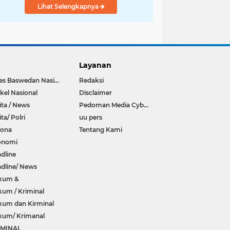
Lihat Selengkapnya
Layanan
Anies Baswedan Nasional
Redaksi
ikel Nasional
Disclaimer
ita / News
Pedoman Media Cyber
ita/ Polri
uu pers
rona
Tentang Kami
onomi
dline
dline/ News
kum &
um / Kriminal
um dan Kirminal
kum/ Krimanal
IMINAL