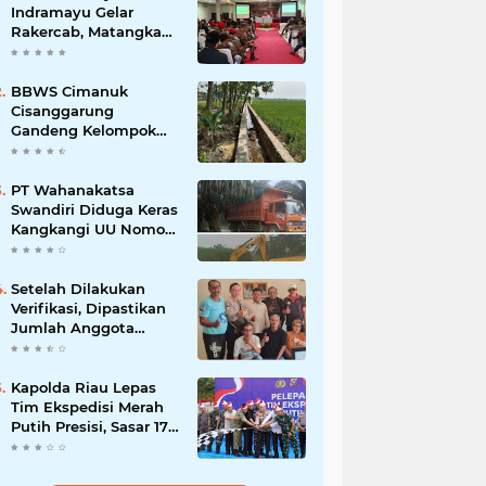
Indramayu Gelar
Rakercab, Matangkan
Program Kerja dan
Penguatan Kader
BBWS Cimanuk
Cisanggarung
Gandeng Kelompok
P3A, Bangun
Peningkatan Jaringan
Irigasi untuk Dukung
PT Wahanakatsa
Ketahanan Pangan
Swandiri Diduga Keras
Kangkangi UU Nomor
3 Tahun 2020,
Terancam Pidana Dan
Denda
Setelah Dilakukan
Verifikasi, Dipastikan
Jumlah Anggota
FKOWI Sebanyak 13
Organisasi Wartawan
Sekabupaten
Kapolda Riau Lepas
Indramayu
Tim Ekspedisi Merah
Putih Presisi, Sasar 17
Desa di Wilayah 3T