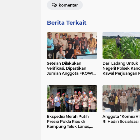
komentar
Berita Terkait
Setelah Dilakukan
Dari Ladang Untuk
Verifikasi, Dipastikan
Negeri! Polsek Kand
Jumlah Anggota FKOWI
Kawal Perjuangan P
Sebanyak 13 Organisasi
Wujudkan Swasem
Wartawan Sekabupaten
Pangan
Indramayu
Ekspedisi Merah Putih
Anggota *Komisi V
Presisi Polda Riau di
RI Hadiri Sosialisa
Kampung Teluk Lanus,
Polres Siak Jelajah Sudut
Negeri, Perkuat