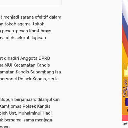
ut menjadi sarana efektif dalam
an tokoh agama, tokoh
ga pesan-pesan Kamtibmas
ma oleh seluruh lapisan
rut dihadiri Anggota DPRD
tua MUI Kecamatan Kandis
ecamatan Kandis Subambang Isa
 personel Polsek Kandis, serta
 Subuh berjamaah, dilanjutkan
 Kamtibmas Polsek Kandis
 oleh Ust. Muhaiminul Hadi,
tuk bersama-sama menjaga
Se
ungan.