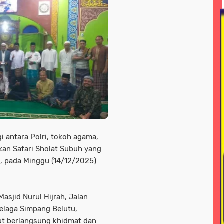
ional
news > nasonal
news > peristiwa
news > pol
line
news/ megapolitan
news/ sorotan
news> me
nisasi
peristiwa -sorotan#nasional pemkot bogor
 jayawijaya
pariwisata
pendidikan
pendidikan n
a daerah
peristiwa nasional
peristiwa+hukum dan kri
<sorotan
peristiwa<sorotan<nasional
pertanian
p
litik > nasional
polri
polri nasional
polri#nasioana
 antara Polri, tokoh agama,
kan Safari Sholat Subuh yang
seni / budaya
sorotan
sorotan > news
sorota
, pada Minggu (14/12/2025)
otan hukum dan kriminal
sorotan-nasional
sorotan<n
s
soroton
sorototan
sosial
sosial / lsm
sos
asjid Nurul Hijrah, Jalan
elaga Simpang Belutu,
l ramadahan
tni
tni & polri
tni / polri
tni ad
ut berlangsung khidmat dan