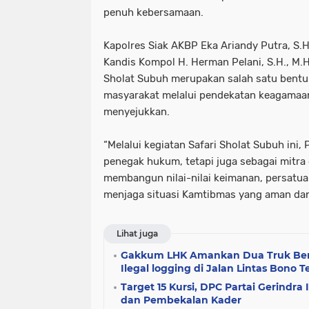
penuh kebersamaan.
tni dan polri
tni& polri
tni- p
Kapolres Siak AKBP Eka Ariandy Putra, S.H.,
advokasi papua youtube google fac
Kandis Kompol H. Herman Pelani, S.H., M.
knpi jayawijaya wamena papua
Sholat Subuh merupakan salah satu bentuk
masyarakat melalui pendekatan keagamaa
menyejukkan.
“Melalui kegiatan Safari Sholat Subuh ini, 
penegak hukum, tetapi juga sebagai mitra
membangun nilai-nilai keimanan, persatu
menjaga situasi Kamtibmas yang aman dan 
Lihat juga
Gakkum LHK Amankan Dua Truk Be
Ilegal logging di Jalan Lintas Bono T
Target 15 Kursi, DPC Partai Gerindra
dan Pembekalan Kader