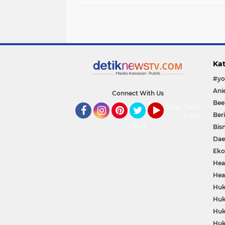
Nasionalisme Sambut
HUT RI ke-81,Hadirkan
Senyuman
Kat
Connect With Us
Bee
Disclaimer
Tentang
Ber
Kami
Facebook
Instagram
Pinterest
Twitter
YouTube
About
Bisn
Dae
Eko
Hea
Hea
Huk
Huk
Huk
Huk