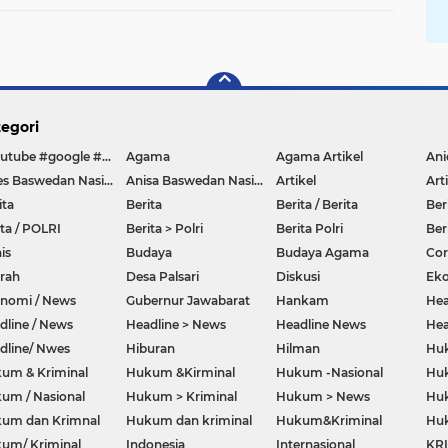
egori
#youtube #google #hello #Lazada #facebook
Agama
Agama Artikel
Anies Baswedan Nasional
Anisa Baswedan Nasional
Artikel
Art
ita
Berita
Berita / Berita
Ber
ita / POLRI
Berita > Polri
Berita Polri
Ber
is
Budaya
Budaya Agama
Co
rah
Desa Palsari
Diskusi
Ek
nomi / News
Gubernur Jawabarat
Hankam
Hea
dline / News
Headline > News
Headline News
Hea
dline/ Nwes
Hiburan
Hilman
Hu
um & Kriminal
Hukum &Kirminal
Hukum -Nasional
Huk
um / Nasional
Hukum > Kriminal
Hukum > News
Huk
um dan Krimnal
Hukum dan kriminal
Hukum&Kriminal
Hu
um/ Kriminal
Indonesia
Internasional
KR