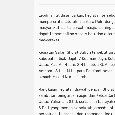
Lebih lanjut disampaikan, kegiatan terseb
mempererat silaturahmi antara Polri deng
masyarakat, serta jamaah masjid, sehing
dapat tersampaikan secara baik dan diteri
masyarakat.
Kegiatan Safari Sholat Subuh tersebut tu
Kabupaten Siak Dapil IV Kusman Jaya, Ke
Ustad Mad Ali Husni, S.H.I., Ketua KUA K
Amshari, S.H.I., M.H., para Dai Kamtibmas,
jamaah Masjid Nurul Hijrah.
Rangkaian kegiatan diawali dengan Sholat
sambutan pengurus masjid dan Ketua Dai
Ustad Yulisman, S.Pd, serta diisi tausiyah
S.Pd.I. yang mengajak seluruh jamaah un
persatuan, toleransi, dan keamanan lingk