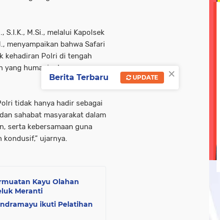
olri
tni-ad
tni-polri
tni/ polri
tni/polri
wisa
 S.I.K., M.Si., melalui Kapolsek
ebook linkedin metrotv
google.com
hukum
kegi
H., menyampaikan bahwa Safari
opini
oprasi gabungan
pasar ramadan
pemerin
 kehadiran Polri di tengah
n yang humanis dan
×
Berita Terbaru
UPDATE
Polri tidak hanya hadir sebagai
 dan sahabat masyarakat dalam
an, serta kebersamaan guna
kondusif,” ujarnya.
rmuatan Kayu Olahan
eluk Meranti
 Indramayu ikuti Pelatihan