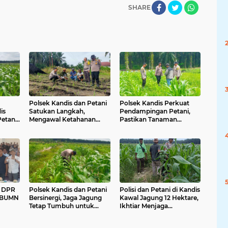
SHARE
Polsek Kandis dan Petani
Polsek Kandis Perkuat
is
Satukan Langkah,
Pendampingan Petani,
etani
Mengawal Ketahanan
Pastikan Tanaman
bada
Pangan untuk Masa
Jagung Tumbuh Optimal
Depan Bangsa
Dukung Swasembada
Pangan Nasional
I DPR
Polsek Kandis dan Petani
Polisi dan Petani di Kandis
si BUMN
Bersinergi, Jaga Jagung
Kawal Jagung 12 Hektare,
Tetap Tumbuh untuk
Ikhtiar Menjaga
Ketahanan Pangan
Ketahanan Pangan