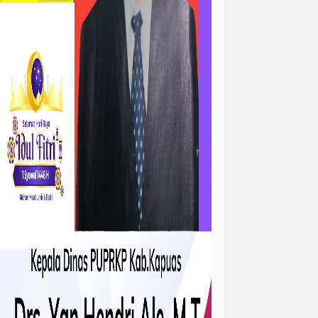
ta
atan
kejadian
tah
sejarah
sosial ramadhan