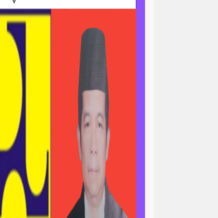
ri
news > sorotan
gapolitan
news> tni ad
asional
pengajian
peristiwa
minal
peristiwa-daerah
ertanian & ekonomi
l
polri-nasional -pendidikan
n pemerintah
asional
sorotan<viral
ial / ramadan
sosial / ramahdan
tni al
tni nasional
tni polri