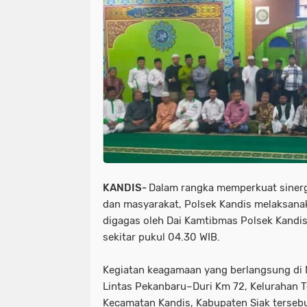
news > megapolitan
news > nas
news >megapolitan
news/ head
olahraga
olahraga polri
orga
pupr jayawijaya sorotan pemerintah
peristiwa > laka lantas
peristiw
peristiwa/ laka lantas
peristiwa
pimpinan pompes
politik
po
KANDIS-
Dalam rangka memperkuat sinergi
dan masyarakat, Polsek Kandis melaksana
polri-tni
pristiwa
ramadhan
digagas oleh Dai Kamtibmas Polsek Kandis
sekitar pukul 04.30 WIB.
sorotan pemerintah pacitan
sor
sorotan<peristiwa
sorotan> new
Kegiatan keagamaan yang berlangsung di M
Lintas Pekanbaru–Duri Km 72, Kelurahan T
sosial islam
sosial lsm
sosia
Kecamatan Kandis, Kabupaten Siak terseb