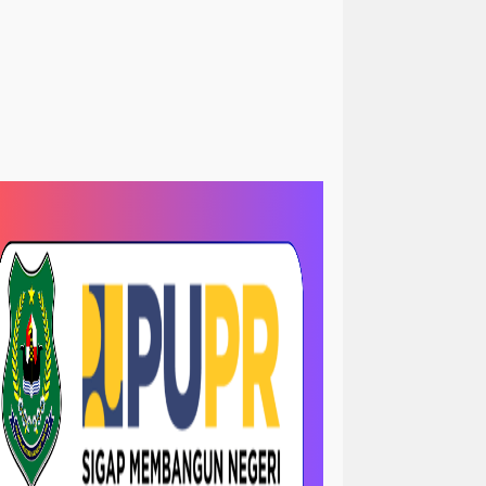
<peristiwa
Sorotan> News
kum&kriminal
hukum/ krimanal
slam
Sosial LSM
krimanal
kriminalisasi
LRI
TNI dan polri
TNI& POLRI
ews
megapolitan/ news
ejadian
opini
sejarah
-sorotan
nasional / politik
 papua
orotan
nasional- sorotan -politik
news / megapolitan
ws / pendidikan
news / peristiwa
ws > kriminal