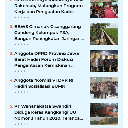
Rakercab, Matangkan Program
Kerja dan Penguatan Kader
BBWS Cimanuk Cisanggarung
Gandeng Kelompok P3A,
Bangun Peningkatan Jaringan
Irigasi untuk Dukung
Ketahanan Pangan
Anggota DPRD Provinsi Jawa
Barat Hadiri Forum Diskusi
Pengentasan Kemiskinan
Bersama LPK Trisakti
Anggota *Komisi VI DPR RI
Hadiri Sosialisasi BUMN
PT Wahanakatsa Swandiri
Diduga Keras Kangkangi UU
Nomor 3 Tahun 2020, Terancam
Pidana Dan Denda