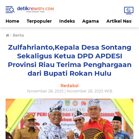
Home
Terpopuler
Indeks
Agama
Artikel Nasion
›
Berita
Zulfahrianto,Kepala Desa Sontang
Sekaligus Ketua DPD APDESI
Provinsi Riau Terima Penghargaan
dari Bupati Rokan Hulu
Redaksi
November 28, 2025 | November 28, 2025 WIB