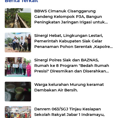
Berita Terkait
BBWS Cimanuk Cisanggarung
Gandeng Kelompok P3A, Bangun
Peningkatan Jaringan Irigasi untuk
Dukung Ketahanan Pangan
Sinergi Hebat, Lingkungan Lestari,
Pemerintah Kabupaten Siak Gelar
Penanaman Pohon Serentak ,Kapolres
: "Kita Menanam Masa Depan dan
Harapan".
Sinergi Polres Siak dan BAZNAS,
Rumah ke 8 Program "Bedah Rumah
Presisi" Diresmikan dan Diserahkan
Kepada Penerima Manfaat
Warga kelurahan Murung keramat
Dambakan Air Bersih.
Danrem 063/SGJ Tinjau Kesiapan
Sekolah Rakyat Jabar 1 Indramayu,