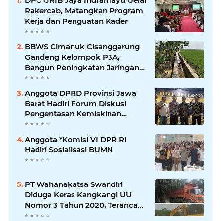
DPC GRIB Jaya Indramayu Gelar
Rakercab, Matangkan Program
Kerja dan Penguatan Kader
BBWS Cimanuk Cisanggarung
Gandeng Kelompok P3A,
Bangun Peningkatan Jaringan
Irigasi untuk Dukung
Ketahanan Pangan
Anggota DPRD Provinsi Jawa
Barat Hadiri Forum Diskusi
Pengentasan Kemiskinan
Bersama LPK Trisakti
Anggota *Komisi VI DPR RI
Hadiri Sosialisasi BUMN
PT Wahanakatsa Swandiri
Diduga Keras Kangkangi UU
Nomor 3 Tahun 2020, Terancam
Pidana Dan Denda