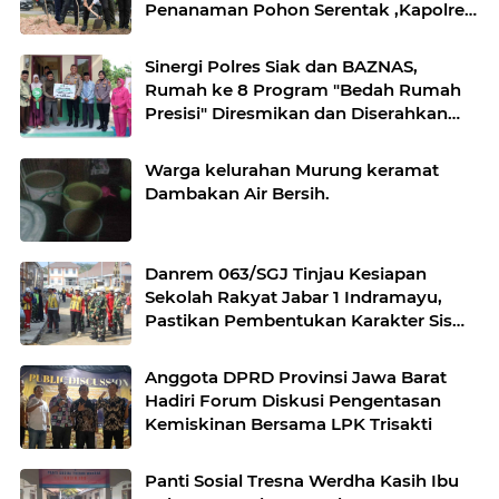
Penanaman Pohon Serentak ,Kapolres
: "Kita Menanam Masa Depan dan
Harapan".
Sinergi Polres Siak dan BAZNAS,
Rumah ke 8 Program "Bedah Rumah
Presisi" Diresmikan dan Diserahkan
Kepada Penerima Manfaat
Warga kelurahan Murung keramat
Dambakan Air Bersih.
Danrem 063/SGJ Tinjau Kesiapan
Sekolah Rakyat Jabar 1 Indramayu,
Pastikan Pembentukan Karakter Siswa
Siap Dimulai
Anggota DPRD Provinsi Jawa Barat
Hadiri Forum Diskusi Pengentasan
Kemiskinan Bersama LPK Trisakti
Panti Sosial Tresna Werdha Kasih Ibu