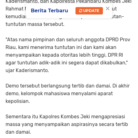
Kaderismanto, dan Kapolresta Pekanbaru Kombes Jeki
×
Rahmat Mustika. Perwakilan DPRD Riau tersebut
Berita Terbaru
UPDATE
kemudian menandatangani kesepakatan tuntutan-
tuntutan massa tersebut.
"Atas nama pimpinan dan seluruh anggota DPRD Prov
Riau, kami menerima tuntutan ini dan kami akan
menyampaikan kepada otoritas lebih tinggi, DPR RI
agar tuntutan adik-adik ini segera dapat dikabulkan,"
ujar Kaderismanto.
Demo tersebut berlangsung tertib dan damai. Di akhir
demo, kelompok mahasiswa menyalami aparat
kepolisian.
Sementara itu Kapolres Kombes Jeki mengapresiasi
massa yang menyampaikan aspirasinya secara tertib
dan damai.