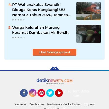
PT Wahanakatsa Swandiri
Diduga Keras Kangkangi UU
Nomor 3 Tahun 2020, Terancam
Pidana Dan Denda
Warga kelurahan Murung
keramat Dambakan Air Bersih.
Lihat Selengkapnya
Disclaimer
Tentang
About
Kami
Facebook
Instagram
Pinterest
Twitter
YouTube
Redaksi
Disclaimer
Pedoman Media Cyber
uu pers