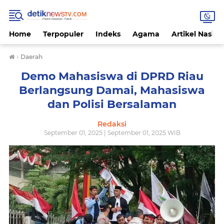
Home
Terpopuler
Indeks
Agama
Artikel Nasion
›
Daerah
Demo Mahasiswa di DPRD Riau
Berlangsung Damai, Mahasiswa
dan Polisi Bersalaman
Redaksi
September 01, 2025 | September 01, 2025 WIB