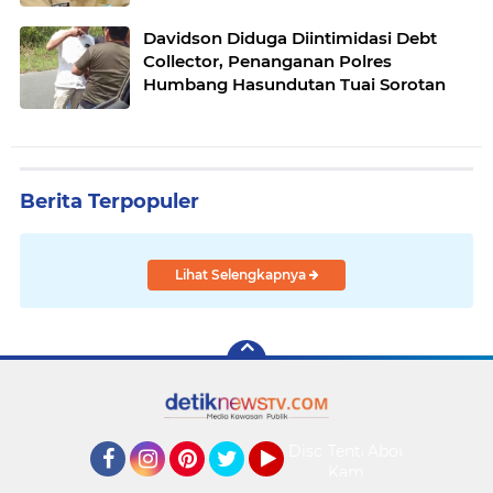
Davidson Diduga Diintimidasi Debt
Collector, Penanganan Polres
Humbang Hasundutan Tuai Sorotan
Berita Terpopuler
Lihat Selengkapnya
Disclaimer
Tentang
About
Kami
Facebook
Instagram
Pinterest
Twitter
YouTube