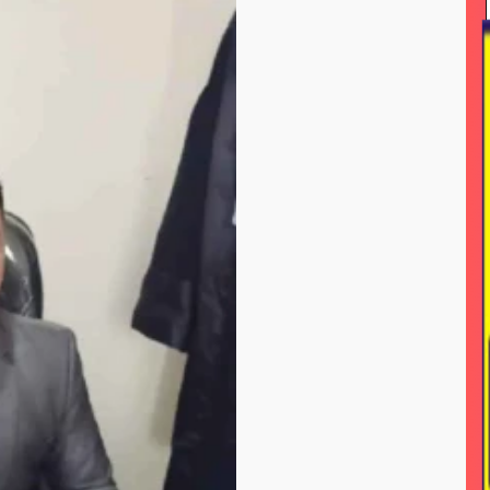
ional
news > nasonal
news > peristiwa
news > pol
line
news/ megapolitan
news/ sorotan
news> me
nisasi
peristiwa -sorotan#nasional pemkot bogor
 jayawijaya
pariwisata
pendidikan
pendidikan n
a daerah
peristiwa nasional
peristiwa+hukum dan kri
<sorotan
peristiwa<sorotan<nasional
pertanian
p
litik > nasional
polri
polri nasional
polri#nasioana
seni / budaya
sorotan
sorotan > news
sorota
otan hukum dan kriminal
sorotan-nasional
sorotan<n
s
soroton
sorototan
sosial
sosial / lsm
sos
l ramadahan
tni
tni & polri
tni / polri
tni ad