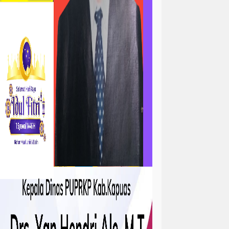
ta
atan
kejadian
tah
sejarah
sosial ramadhan