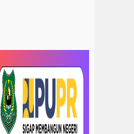
<peristiwa
Sorotan> News
kum&kriminal
hukum/ krimanal
slam
Sosial LSM
krimanal
kriminalisasi
LRI
TNI dan polri
TNI& POLRI
ews
megapolitan/ news
ejadian
opini
sejarah
-sorotan
nasional / politik
 papua
orotan
nasional- sorotan -politik
news / megapolitan
ws / pendidikan
news / peristiwa
ws > kriminal