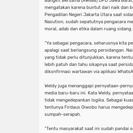
Bangkit Bersama (AWIBB) DPD Jawa Barat, 
mengatakan karena buntut dari naik dan be
Pengadilan Negeri Jakarta Utara saat si
Nasution, sudah sepatutnya pengacara menj
moral, adab dan etika dalam ruang sidang.
“Ya sebagai pengacara, seharusnya kita p
apalagi saat berlangsung persidangan. Nai
yang tidak perlu ditunjukkan, karena ten
lebih patuh dan tahu sikapnya saat persida
dikonfirmasi wartawan via aplikasi Whats
Weldy juga menanggapi pernyataan-pernya
media baru-baru ini. Kata Weldy, pernyata
tidak mengedepankan logika. Sebagai kuas
tentunya Firdaus Oiwobo harus mengedep
sumpah-serapah.
“Tentu masyarakat saat ini sudah pandai s