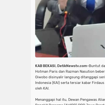
tni dan polri
tni& polri
tni- p
advokasi papua youtube google fac
knpi jayawijaya wamena papua
KAB BEKASI, DetikNewstv.com-
Buntut da
Hotman Paris dan Razman Nasution bebera
Oiwobo disinyalir langsung ditanggapi se
Indonesia (KAI) serta tersiar kabar Firdau
oleh KAI.
Menanggapi hal itu, Dewan Pengawas Alia