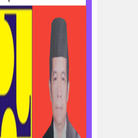
ri
news > sorotan
gapolitan
news> tni ad
asional
pengajian
peristiwa
minal
peristiwa-daerah
ertanian & ekonomi
l
polri-nasional -pendidikan
n pemerintah
asional
sorotan<viral
ial / ramadan
sosial / ramahdan
tni al
tni nasional
tni polri