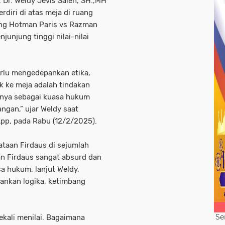
Dr. Weldy Jevis Saleh, SH.,MH
rdiri di atas meja di ruang
dang Hotman Paris vs Razman
unjung tinggi nilai-nilai
erlu mengedepankan etika,
k ke meja adalah tindakan
tunya sebagai kuasa hukum
ngan,” ujar Weldy saat
App, pada Rabu (12/2/2025).
taan Firdaus di sejumlah
an Firdaus sangat absurd dan
a hukum, lanjut Weldy,
ankan logika, ketimbang
Se
ekali menilai. Bagaimana