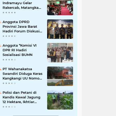
Indramayu Gelar
Rakercab, Matangkan
Program Kerja dan
Penguatan Kader
Anggota DPRD
Provinsi Jawa Barat
Hadiri Forum Diskusi
Pengentasan
Kemiskinan Bersama
LPK Trisakti
Anggota *Komisi VI
DPR RI Hadiri
Sosialisasi BUMN
PT Wahanakatsa
Swandiri Diduga Keras
Kangkangi UU Nomor
3 Tahun 2020,
Terancam Pidana Dan
Denda
Polisi dan Petani di
Kandis Kawal Jagung
12 Hektare, Ikhtiar
Menjaga Ketahanan
Pangan