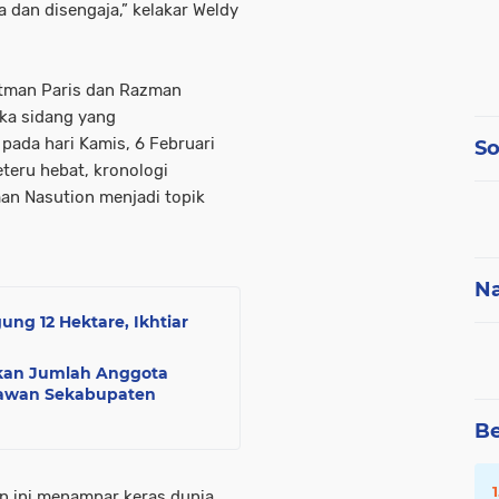
a dan disengaja,” kelakar Weldy
otman Paris dan Razman
ka sidang yang
 pada hari Kamis, 6 Februari
So
eteru hebat, kronologi
an Nasution menjadi topik
Na
ung 12 Hektare, Ikhtiar
tikan Jumlah Anggota
tawan Sekabupaten
Be
an ini menampar keras dunia