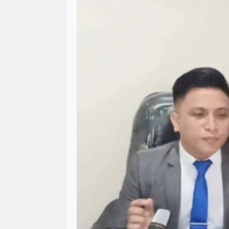
news > megapolitan
news > nas
news >megapolitan
news/ head
olahraga
olahraga polri
orga
pupr jayawijaya sorotan pemerintah
peristiwa > laka lantas
peristiw
peristiwa/ laka lantas
peristiwa
pimpinan pompes
politik
po
polri-tni
pristiwa
ramadhan
sorotan pemerintah pacitan
sor
sorotan<peristiwa
sorotan> new
sosial islam
sosial lsm
sosia