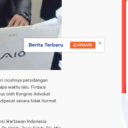
olri
tni-ad
tni-polri
tni/ polri
tni/polri
wisa
ebook linkedin metrotv
google.com
hukum
kegi
opini
oprasi gabungan
pasar ramadan
pemerin
×
Berita Terbaru
UPDATE
ri ricuhnya persidangan
pa waktu lalu. Firdaus
rius oleh Kongres Advokat
s dipecat secara tidak hormat
nsi Wartawan Indonesia