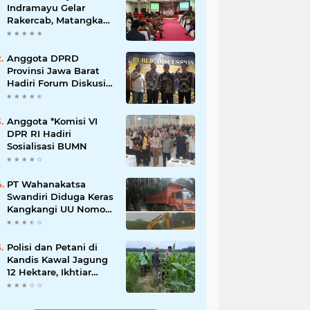
Indramayu Gelar
Rakercab, Matangkan
Program Kerja dan
Penguatan Kader
Anggota DPRD
Provinsi Jawa Barat
Hadiri Forum Diskusi
Pengentasan
Kemiskinan Bersama
LPK Trisakti
Anggota *Komisi VI
DPR RI Hadiri
Sosialisasi BUMN
PT Wahanakatsa
Swandiri Diduga Keras
Kangkangi UU Nomor
3 Tahun 2020,
Terancam Pidana Dan
Denda
Polisi dan Petani di
Kandis Kawal Jagung
12 Hektare, Ikhtiar
Menjaga Ketahanan
Pangan