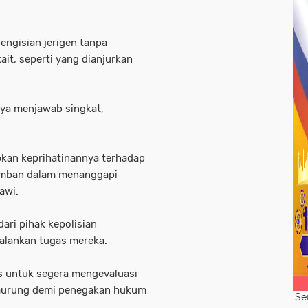
pengisian jerigen tanpa
ait, seperti yang dianjurkan
ya menjawab singkat,
pkan keprihatinannya terhadap
lamban dalam menanggapi
Jawi.
ari pihak kepolisian
alankan tugas mereka.
os untuk segera mengevaluasi
imurung demi penegakan hukum
Se