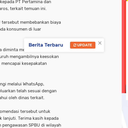
t kepada PT Pertamina dan
olri
tni-ad
tni-polri
tni/ polri
tni/polri
wisa
os, terkait temuan ini.
ebook linkedin metrotv
google.com
hukum
kegi
 tersebut membebankan biaya
ada konsumen di luar
opini
oprasi gabungan
pasar ramadan
pemerin
×
Berita Terbaru
UPDATE
ia diminta membayar Rp
disuruh mengambilnya keesokan
ak mencapai kesepakatan
ungi melalui WhatsApp,
uarkan telah sesuai dengan
hui oleh dinas terkait.
omendasi tersebut untuk
k lanjuti. Terima kasih kepada
m pengawasan SPBU di wilayah