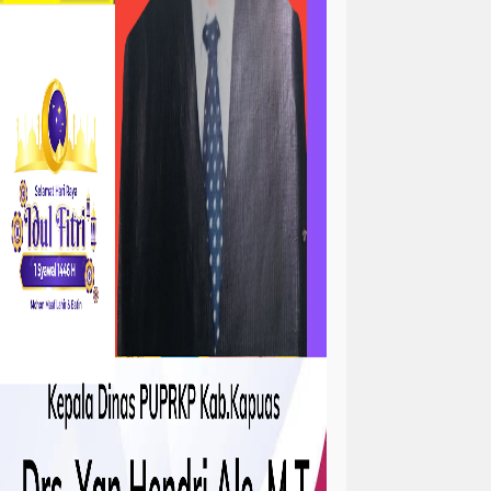
ta
atan
kejadian
tah
sejarah
sosial ramadhan