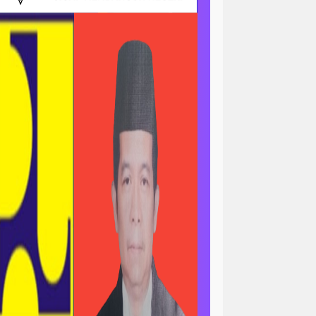
ri
news > sorotan
gapolitan
news> tni ad
asional
pengajian
peristiwa
minal
peristiwa-daerah
ertanian & ekonomi
l
polri-nasional -pendidikan
n pemerintah
asional
sorotan<viral
ial / ramadan
sosial / ramahdan
tni al
tni nasional
tni polri