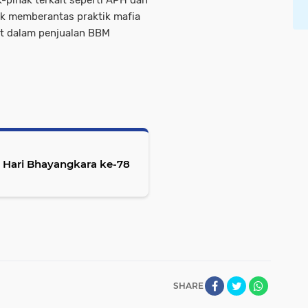
-pihak terkait seperti APH dan
uk memberantas praktik mafia
t dalam penjualan BBM
 Hari Bhayangkara ke-78
SHARE