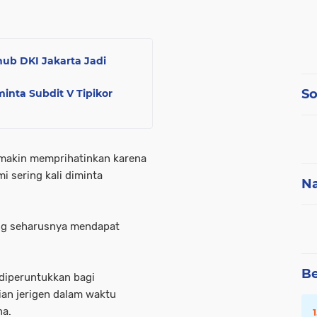
hub DKI Jakarta Jadi
So
inta Subdit V Tipikor
makin memprihatinkan karena
 sering kali diminta
Na
ang seharusnya mendapat
Be
 diperuntukkan bagi
ian jerigen dalam waktu
na.