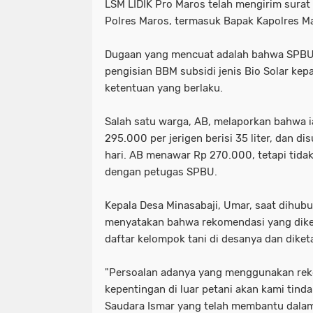
LSM LIDIK Pro Maros telah mengirim sura
tni dan polri
tni& polri
tni- p
Polres Maros, termasuk Bapak Kapolres Mar
advokasi papua youtube google fac
Dugaan yang mencuat adalah bahwa SPBU
pengisian BBM subsidi jenis Bio Solar kep
knpi jayawijaya wamena papua
ketentuan yang berlaku.
Salah satu warga, AB, melaporkan bahwa 
295.000 per jerigen berisi 35 liter, dan 
hari. AB menawar Rp 270.000, tetapi tid
dengan petugas SPBU.
Kepala Desa Minasabaji, Umar, saat dihub
menyatakan bahwa rekomendasi yang dikel
daftar kelompok tani di desanya dan diketa
"Persoalan adanya yang menggunakan rek
kepentingan di luar petani akan kami tinda
Saudara Ismar yang telah membantu dala