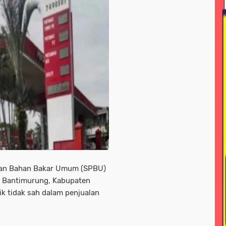
ional
news > nasonal
news > peristiwa
news > pol
line
news/ megapolitan
news/ sorotan
news> me
nisasi
peristiwa -sorotan#nasional pemkot bogor
 jayawijaya
pariwisata
pendidikan
pendidikan n
a daerah
peristiwa nasional
peristiwa+hukum dan kri
<sorotan
peristiwa<sorotan<nasional
pertanian
p
litik > nasional
polri
polri nasional
polri#nasioana
seni / budaya
sorotan
sorotan > news
sorota
ian Bahan Bakar Umum (SPBU)
otan hukum dan kriminal
sorotan-nasional
sorotan<n
n Bantimurung, Kabupaten
ik tidak sah dalam penjualan
s
soroton
sorototan
sosial
sosial / lsm
sos
l ramadahan
tni
tni & polri
tni / polri
tni ad