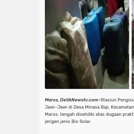
news > megapolitan
news > nas
news >megapolitan
news/ head
olahraga
olahraga polri
orga
pupr jayawijaya sorotan pemerintah
peristiwa > laka lantas
peristiw
peristiwa/ laka lantas
peristiwa
pimpinan pompes
politik
po
polri-tni
pristiwa
ramadhan
Maros, DetikNewstv.com-
Stasiun Pengis
sorotan pemerintah pacitan
sor
Jawi–Jawi di Desa Minasa Baji, Kecamata
Maros, tengah diselidiki atas dugaan prakt
sorotan<peristiwa
sorotan> new
jerigen jenis Bio Solar.
sosial islam
sosial lsm
sosia