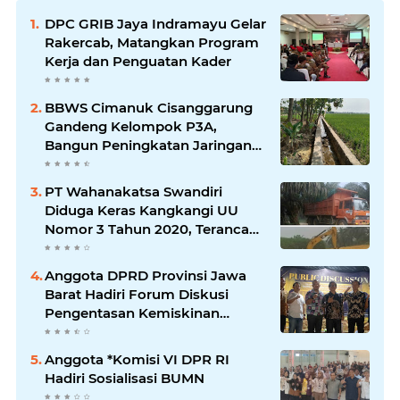
DPC GRIB Jaya Indramayu Gelar
Rakercab, Matangkan Program
Kerja dan Penguatan Kader
BBWS Cimanuk Cisanggarung
Gandeng Kelompok P3A,
Bangun Peningkatan Jaringan
Irigasi untuk Dukung
Ketahanan Pangan
PT Wahanakatsa Swandiri
Diduga Keras Kangkangi UU
Nomor 3 Tahun 2020, Terancam
Pidana Dan Denda
Anggota DPRD Provinsi Jawa
Barat Hadiri Forum Diskusi
Pengentasan Kemiskinan
Bersama LPK Trisakti
Anggota *Komisi VI DPR RI
Hadiri Sosialisasi BUMN