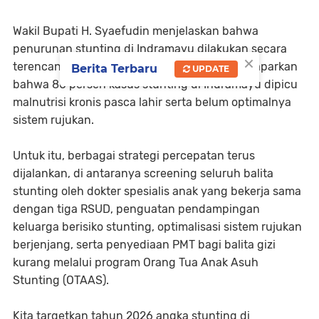
Wakil Bupati H. Syaefudin menjelaskan bahwa
penurunan stunting di Indramayu dilakukan secara
×
terencana dan terukur dalam RPJMD. Ia memaparkan
Berita Terbaru
UPDATE
bahwa 80 persen kasus stunting di Indramayu dipicu
malnutrisi kronis pasca lahir serta belum optimalnya
sistem rujukan.
Untuk itu, berbagai strategi percepatan terus
dijalankan, di antaranya screening seluruh balita
stunting oleh dokter spesialis anak yang bekerja sama
dengan tiga RSUD, penguatan pendampingan
keluarga berisiko stunting, optimalisasi sistem rujukan
berjenjang, serta penyediaan PMT bagi balita gizi
kurang melalui program Orang Tua Anak Asuh
Stunting (OTAAS).
Kita targetkan tahun 2026 angka stunting di