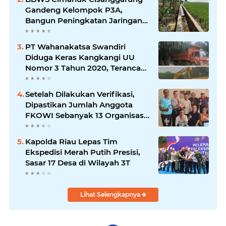
Gandeng Kelompok P3A,
Bangun Peningkatan Jaringan
Irigasi untuk Dukung
Ketahanan Pangan
PT Wahanakatsa Swandiri
Diduga Keras Kangkangi UU
Nomor 3 Tahun 2020, Terancam
Pidana Dan Denda
Setelah Dilakukan Verifikasi,
Dipastikan Jumlah Anggota
FKOWI Sebanyak 13 Organisasi
Wartawan Sekabupaten
Indramayu
Kapolda Riau Lepas Tim
Ekspedisi Merah Putih Presisi,
Sasar 17 Desa di Wilayah 3T
Lihat Selengkapnya