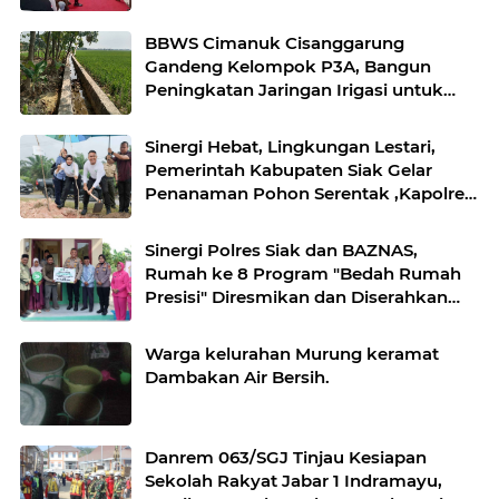
BBWS Cimanuk Cisanggarung
Gandeng Kelompok P3A, Bangun
Peningkatan Jaringan Irigasi untuk
Dukung Ketahanan Pangan
Sinergi Hebat, Lingkungan Lestari,
Pemerintah Kabupaten Siak Gelar
Penanaman Pohon Serentak ,Kapolres
: "Kita Menanam Masa Depan dan
Harapan".
Sinergi Polres Siak dan BAZNAS,
Rumah ke 8 Program "Bedah Rumah
Presisi" Diresmikan dan Diserahkan
Kepada Penerima Manfaat
Warga kelurahan Murung keramat
Dambakan Air Bersih.
Danrem 063/SGJ Tinjau Kesiapan
Sekolah Rakyat Jabar 1 Indramayu,