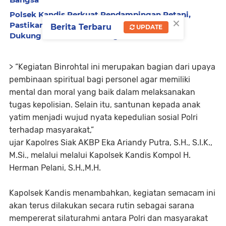
Polsek Kandis Perkuat Pendampingan Petani,
×
Pastikan Tanaman Jagung Tumbuh Optimal
Berita Terbaru
UPDATE
Dukung Swasembada Pangan Nasional
> “Kegiatan Binrohtal ini merupakan bagian dari upaya
pembinaan spiritual bagi personel agar memiliki
mental dan moral yang baik dalam melaksanakan
tugas kepolisian. Selain itu, santunan kepada anak
yatim menjadi wujud nyata kepedulian sosial Polri
terhadap masyarakat,”
ujar Kapolres Siak AKBP Eka Ariandy Putra, S.H., S.I.K.,
M.Si., melalui melalui Kapolsek Kandis Kompol H.
Herman Pelani, S.H.,M.H.
Kapolsek Kandis menambahkan, kegiatan semacam ini
akan terus dilakukan secara rutin sebagai sarana
mempererat silaturahmi antara Polri dan masyarakat