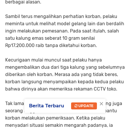
berbagai alasan.
Sambil terus mengalihkan perhatian korban, pelaku
meminta untuk melihat model gelang lain dan berdalih
ingin melakukan pemesanan. Pada saat itulah, salah
satu kalung emas seberat 10 gram senilai
Rp17.200.000 raib tanpa diketahui korban.
Kecurigaan mulai muncul saat pelaku hanya
mengembalikan dua dari tiga kalung yang sebelumnya
diberikan oleh korban. Merasa ada yang tidak beres,
korban langsung menyampaikan kepada kedua pelaku
bahwa dirinya akan memeriksa rekaman CCTV toko.
×
Tak lama, dua orang saksi yakni MY dan SH, yang juga
Berita Terbaru
UPDATE
seorang anggota Polri, tiba di lokasi dan membantu
korban melakukan pemeriksaan. Ketika pelaku
menyadari situasi semakin mengarah padanya, ia