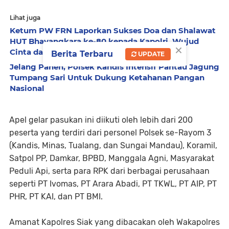
Lihat juga
Ketum PW FRN Laporkan Sukses Doa dan Shalawat
HUT Bhayangkara ke-80 kepada Kapolri, Wujud
×
Cinta dan Dukungan Untuk Polri
Berita Terbaru
UPDATE
Jelang Panen, Polsek Kandis Intensif Pantau Jagung
Tumpang Sari Untuk Dukung Ketahanan Pangan
Nasional
Apel gelar pasukan ini diikuti oleh lebih dari 200
peserta yang terdiri dari personel Polsek se-Rayom 3
(Kandis, Minas, Tualang, dan Sungai Mandau), Koramil,
Satpol PP, Damkar, BPBD, Manggala Agni, Masyarakat
Peduli Api, serta para RPK dari berbagai perusahaan
seperti PT Ivomas, PT Arara Abadi, PT TKWL, PT AIP, PT
PHR, PT KAI, dan PT BMI.
Amanat Kapolres Siak yang dibacakan oleh Wakapolres