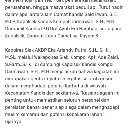
elemen mulai dari TNI/Polri, pemerintah kecamatan,
perusahaan, hingga masyarakat peduli api. Turut hadir
dalam apel antara lain Camat Kandis Said Irwan, S.E.,
M.I.P, Kapolsek Kandis Kompol Darmawan, S.H., M.H,
Danramil Kandis IPTU Inf Ayub Edi Harahap, serta para
Kapolsek, Danramil, dan Camat se-Rayom 3.
Kapolres Siak AKBP Eka Ariandy Putra, S.H., S.I.K.,
M.Si., melalui Wakapolres Siak, Kompol Apt. Ade Zaldi,
S.Farm.,S.I.K., di dampingi Kapolsek Kandis Kompol
Darmawan, S.H., M.H menjelaskan bahwa kegiatan ini
merupakan bentuk nyata sinergitas seluruh unsur
dalam menghadapi potensi Karhutla di wilayah
Kecamatan Kandis dan sekitarnya. “Kesiapsiagaan ini
penting untuk memastikan seluruh personel dan
peralatan benar-benar siap siaga dalam menghadapi
musim kemarau dan potensi kebakaran lahan,”
ujarnya.