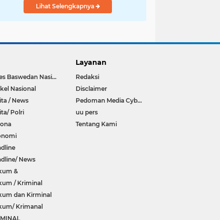
Lihat Selengkapnya
Layanan
Anies Baswedan Nasional
Redaksi
ikel Nasional
Disclaimer
ita / News
Pedoman Media Cyber
ita/ Polri
uu pers
rona
Tentang Kami
onomi
dline
dline/ News
kum &
um / Kriminal
um dan Kirminal
kum/ Krimanal
IMINAL