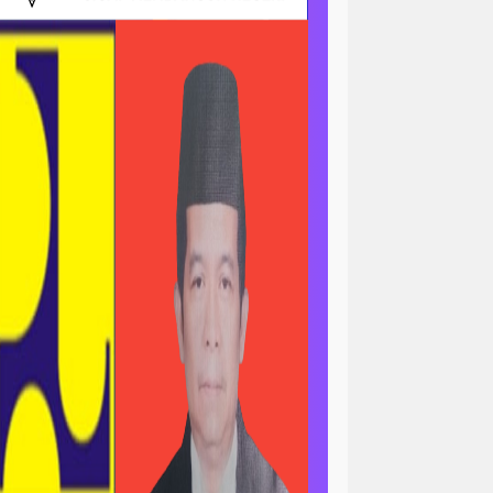
ri
news > sorotan
gapolitan
news> tni ad
asional
pengajian
peristiwa
minal
peristiwa-daerah
ertanian & ekonomi
l
polri-nasional -pendidikan
n pemerintah
asional
sorotan<viral
ial / ramadan
sosial / ramahdan
tni al
tni nasional
tni polri