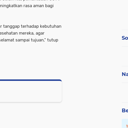
eningkatkan rasa aman bagi
ar tanggap terhadap kebutuhan
kesehatan mereka, agar
So
selamat sampai tujuan," tutup
Na
Be