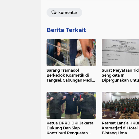
komentar
Berita Terkait
Sarang Tramadol
Surat Peryataan Ti
Berkedok Kosmetik di
Sengketa Ini
Tangsel, Gabungan Media
Dipergunakan Unt
& GWI : Siapa Yang
Laporan kehilangan
'Melindungi' Hingga
Jual Beli di Polres K
Berani Menyerang Pers?
Bekasi
Ketua DPRD DKI Jakarta
Retreat Lansia HKB
Dukung Dan Siap
Kramatjati di Hotel
Kontribusi Penguatan
Bintang Lima
Bela Negara Di Perguruan