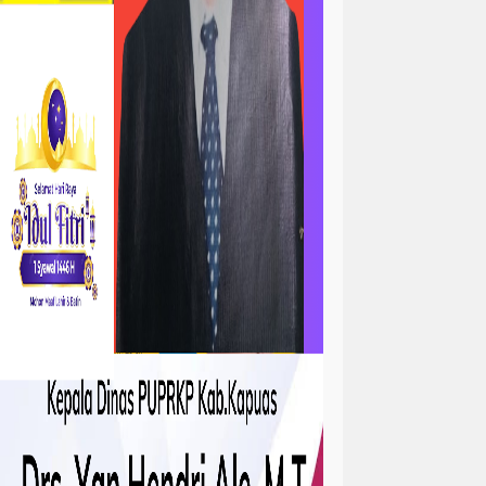
ta
atan
kejadian
tah
sejarah
sosial ramadhan