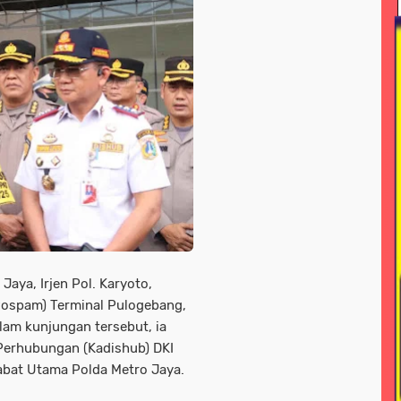
ional
news > nasonal
news > peristiwa
news > pol
line
news/ megapolitan
news/ sorotan
news> me
nisasi
peristiwa -sorotan#nasional pemkot bogor
 jayawijaya
pariwisata
pendidikan
pendidikan n
a daerah
peristiwa nasional
peristiwa+hukum dan kri
<sorotan
peristiwa<sorotan<nasional
pertanian
p
litik > nasional
polri
polri nasional
polri#nasioana
seni / budaya
sorotan
sorotan > news
sorota
Jaya, Irjen Pol. Karyoto,
Pospam) Terminal Pulogebang,
otan hukum dan kriminal
sorotan-nasional
sorotan<n
lam kunjungan tersebut, ia
 Perhubungan (Kadishub) DKI
s
soroton
sorototan
sosial
sosial / lsm
sos
jabat Utama Polda Metro Jaya.
l ramadahan
tni
tni & polri
tni / polri
tni ad