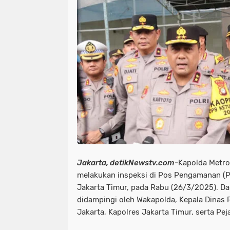
news > megapolitan
news > nas
news >megapolitan
news/ head
olahraga
olahraga polri
orga
pupr jayawijaya sorotan pemerintah
peristiwa > laka lantas
peristiw
peristiwa/ laka lantas
peristiwa
pimpinan pompes
politik
po
polri-tni
pristiwa
ramadhan
Jakarta, detikNewstv.com-
Kapolda Metro 
melakukan inspeksi di Pos Pengamanan (
sorotan pemerintah pacitan
sor
Jakarta Timur, pada Rabu (26/3/2025). Da
didampingi oleh Wakapolda, Kepala Dinas
sorotan<peristiwa
sorotan> new
Jakarta, Kapolres Jakarta Timur, serta Pe
sosial islam
sosial lsm
sosia