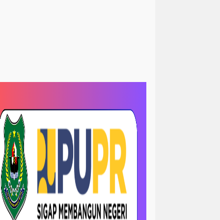
<peristiwa
Sorotan> News
kum&kriminal
hukum/ krimanal
slam
Sosial LSM
krimanal
kriminalisasi
LRI
TNI dan polri
TNI& POLRI
ews
megapolitan/ news
ejadian
opini
sejarah
-sorotan
nasional / politik
 papua
orotan
nasional- sorotan -politik
news / megapolitan
ws / pendidikan
news / peristiwa
ws > kriminal