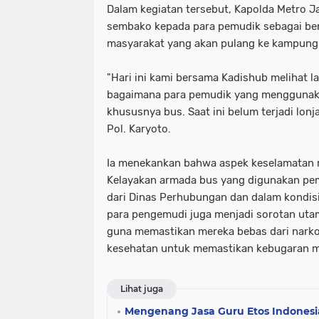
Dalam kegiatan tersebut, Kapolda Metro 
tni dan polri
tni& polri
tni- p
sembako kepada para pemudik sebagai be
masyarakat yang akan pulang ke kampung
advokasi papua youtube google fac
"Hari ini kami bersama Kadishub melihat l
knpi jayawijaya wamena papua
bagaimana para pemudik yang mengguna
khususnya bus. Saat ini belum terjadi lonja
Pol. Karyoto.
Ia menekankan bahwa aspek keselamatan m
Kelayakan armada bus yang digunakan pem
dari Dinas Perhubungan dan dalam kondisi s
para pengemudi juga menjadi sorotan utam
guna memastikan mereka bebas dari narko
kesehatan untuk memastikan kebugaran m
Lihat juga
Mengenang Jasa Guru Etos Indonesi