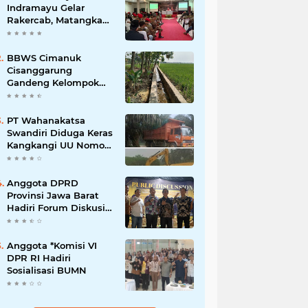
Indramayu Gelar
Rakercab, Matangkan
Program Kerja dan
Penguatan Kader
BBWS Cimanuk
Cisanggarung
Gandeng Kelompok
P3A, Bangun
Peningkatan Jaringan
Irigasi untuk Dukung
PT Wahanakatsa
Ketahanan Pangan
Swandiri Diduga Keras
Kangkangi UU Nomor
3 Tahun 2020,
Terancam Pidana Dan
Denda
Anggota DPRD
Provinsi Jawa Barat
Hadiri Forum Diskusi
Pengentasan
Kemiskinan Bersama
LPK Trisakti
Anggota *Komisi VI
DPR RI Hadiri
Sosialisasi BUMN