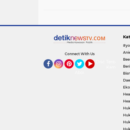
Tinggi
Kat
Connect With Us
Bee
Disclaimer
Tentang
Ber
Kami
Facebook
Instagram
Pinterest
Twitter
YouTube
About
Bisn
Dae
Eko
Hea
Hea
Huk
Huk
Huk
Huk