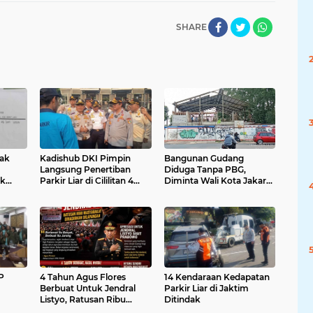
SHARE
dak
Kadishub DKI Pimpin
Bangunan Gudang
Langsung Penertiban
Diduga Tanpa PBG,
uk
Parkir Liar di Cililitan 4
Diminta Wali Kota Jakarta
 Akta
Unit Kendaraan di Derek
Timur Tindak Tegas
ota
Kasudin Citata
P
4 Tahun Agus Flores
14 Kendaraan Kedapatan
Berbuat Untuk Jendral
Parkir Liar di Jaktim
Listyo, Ratusan Ribu
Ditindak
Masyarakat Dihadirkan