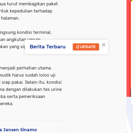
Jaya turut membagikan paket
olri
tni-ad
tni-polri
tni/ polri
tni/polri
wisa
ntuk kepedulian terhadap
 halaman.
ebook linkedin metrotv
google.com
hukum
kegi
angsung kondisi terminal,
opini
oprasi gabungan
pasar ramadan
pemerin
kan angkutan umum,
×
kan yang signifikan," ujar Irjen
Berita Terbaru
UPDATE
enjadi perhatian utama.
udik harus sudah lolos uji
iap pakai. Selain itu, kondisi
a dengan dilakukan tes urine
ba serta pemeriksaan
ereka.
a Jansen Sinamo