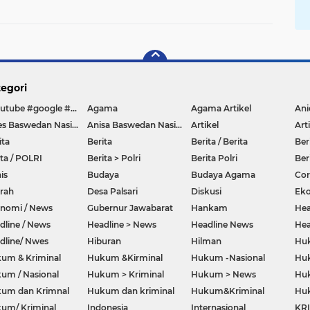
Dilapangan
egori
#youtube #google #hello #Lazada #facebook
Agama
Agama Artikel
Anies Baswedan Nasional
Anisa Baswedan Nasional
Artikel
Art
ita
Berita
Berita / Berita
Ber
ita / POLRI
Berita > Polri
Berita Polri
Ber
is
Budaya
Budaya Agama
Co
rah
Desa Palsari
Diskusi
Ek
nomi / News
Gubernur Jawabarat
Hankam
Hea
dline / News
Headline > News
Headline News
Hea
dline/ Nwes
Hiburan
Hilman
Hu
um & Kriminal
Hukum &Kirminal
Hukum -Nasional
Huk
um / Nasional
Hukum > Kriminal
Hukum > News
Huk
um dan Krimnal
Hukum dan kriminal
Hukum&Kriminal
Hu
um/ Kriminal
Indonesia
Internasional
KR