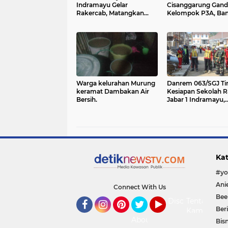
Indramayu Gelar
Cisanggarung Gan
Rakercab, Matangkan
Kelompok P3A, Ba
Program Kerja dan
Peningkatan Jaring
Penguatan Kader
Irigasi untuk Duku
Ketahanan Pangan
Warga kelurahan Murung
Danrem 063/SGJ Ti
keramat Dambakan Air
Kesiapan Sekolah R
Bersih.
Jabar 1 Indramayu,
Pastikan Pembent
Karakter Siswa Siap
Dimulai
Kat
Connect With Us
Bee
Disclaimer
Tentang
Ber
Kami
Facebook
Instagram
Pinterest
Twitter
YouTube
About
Bisn