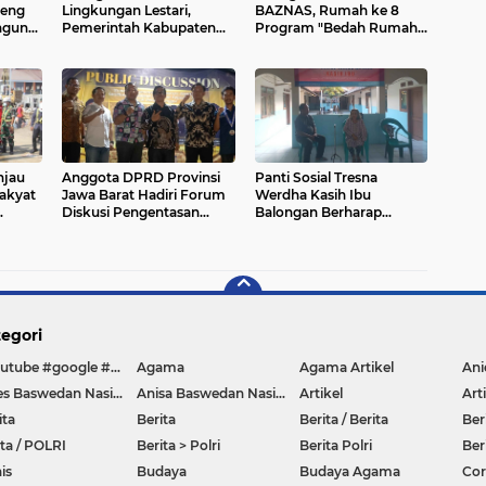
deng
Lingkungan Lestari,
BAZNAS, Rumah ke 8
ngun
Pemerintah Kabupaten
Program "Bedah Rumah
an
Siak Gelar Penanaman
Presisi" Diresmikan dan
ng
Pohon Serentak ,Kapolres
Diserahkan Kepada
: "Kita Menanam Masa
Penerima Manfaat
Depan dan Harapan".
njau
Anggota DPRD Provinsi
Panti Sosial Tresna
akyat
Jawa Barat Hadiri Forum
Werdha Kasih Ibu
Diskusi Pengentasan
Balongan Berharap
ukan
Kemiskinan Bersama LPK
Dukungan Renovasi
Trisakti
Gedung
egori
#youtube #google #hello #Lazada #facebook
Agama
Agama Artikel
Anies Baswedan Nasional
Anisa Baswedan Nasional
Artikel
Art
ita
Berita
Berita / Berita
Ber
ita / POLRI
Berita > Polri
Berita Polri
Ber
is
Budaya
Budaya Agama
Co