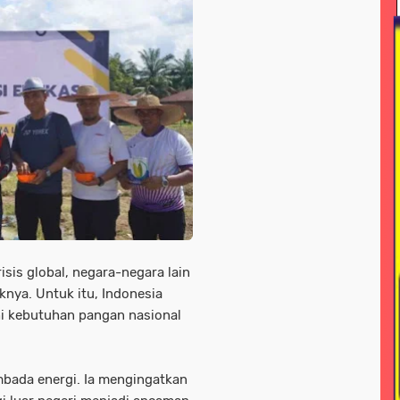
ional
news > nasonal
news > peristiwa
news > pol
line
news/ megapolitan
news/ sorotan
news> me
nisasi
peristiwa -sorotan#nasional pemkot bogor
 jayawijaya
pariwisata
pendidikan
pendidikan n
a daerah
peristiwa nasional
peristiwa+hukum dan kri
<sorotan
peristiwa<sorotan<nasional
pertanian
p
litik > nasional
polri
polri nasional
polri#nasioana
risis global, negara-negara lain
seni / budaya
sorotan
sorotan > news
sorota
ya. Untuk itu, Indonesia
otan hukum dan kriminal
sorotan-nasional
sorotan<n
 kebutuhan pangan nasional
s
soroton
sorototan
sosial
sosial / lsm
sos
ada energi. Ia mengingatkan
l ramadahan
tni
tni & polri
tni / polri
tni ad