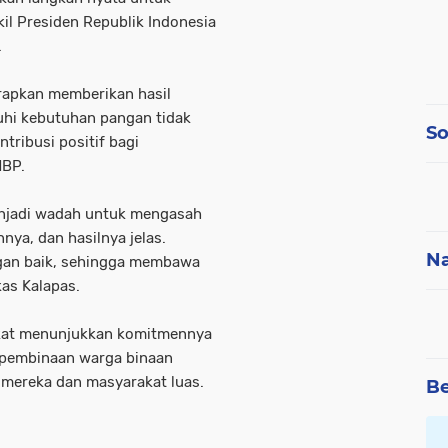
il Presiden Republik Indonesia
.
rapkan memberikan hasil
hi kebutuhan pangan tidak
So
tribusi positif bagi
NBP.
enjadi wadah untuk mengasah
ya, dan hasilnya jelas.
Na
ngan baik, sehingga membawa
kas Kalapas.
gkat menunjukkan komitmennya
 pembinaan warga binaan
 mereka dan masyarakat luas.
Be