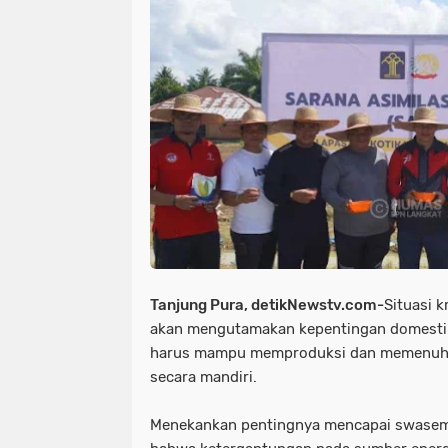
news > megapolitan
news > nas
news >megapolitan
news/ head
olahraga
olahraga polri
orga
pupr jayawijaya sorotan pemerintah
peristiwa > laka lantas
peristiw
peristiwa/ laka lantas
peristiwa
pimpinan pompes
politik
po
Tanjung Pura, detikNewstv.com-
Situasi k
polri-tni
pristiwa
ramadhan
akan mengutamakan kepentingan domestikn
sorotan pemerintah pacitan
sor
harus mampu memproduksi dan memenuhi
secara mandiri.
sorotan<peristiwa
sorotan> new
Menekankan pentingnya mencapai swasemb
sosial islam
sosial lsm
sosia