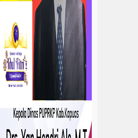
ta
atan
kejadian
tah
sejarah
sosial ramadhan