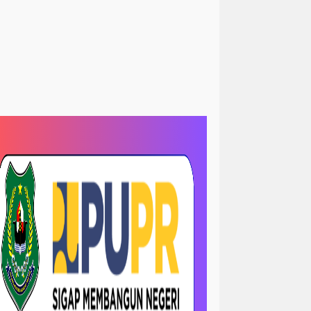
<peristiwa
Sorotan> News
kum&kriminal
hukum/ krimanal
slam
Sosial LSM
krimanal
kriminalisasi
LRI
TNI dan polri
TNI& POLRI
ews
megapolitan/ news
ejadian
opini
sejarah
-sorotan
nasional / politik
 papua
orotan
nasional- sorotan -politik
news / megapolitan
ws / pendidikan
news / peristiwa
ws > kriminal