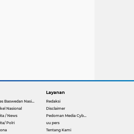
Layanan
Anies Baswedan Nasional
Redaksi
ikel Nasional
Disclaimer
ita / News
Pedoman Media Cyber
ita/ Polri
uu pers
rona
Tentang Kami