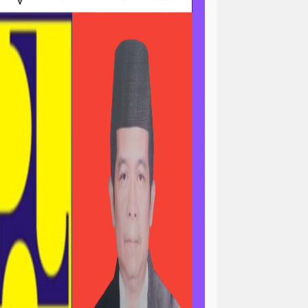
ri
news > sorotan
gapolitan
news> tni ad
asional
pengajian
peristiwa
minal
peristiwa-daerah
ertanian & ekonomi
l
polri-nasional -pendidikan
n pemerintah
asional
sorotan<viral
ial / ramadan
sosial / ramahdan
tni al
tni nasional
tni polri