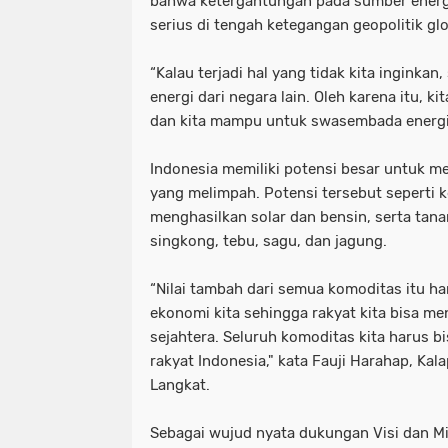
bahwa ketergantungan pada sumber energi
serius di tengah ketegangan geopolitik glo
tni dan polri
tni& polri
tni- p
advokasi papua youtube google fac
“Kalau terjadi hal yang tidak kita inginkan
energi dari negara lain. Oleh karena itu, 
knpi jayawijaya wamena papua
dan kita mampu untuk swasembada energi
Indonesia memiliki potensi besar untuk 
yang melimpah. Potensi tersebut seperti 
menghasilkan solar dan bensin, serta tan
singkong, tebu, sagu, dan jagung.
“Nilai tambah dari semua komoditas itu 
ekonomi kita sehingga rakyat kita bisa me
sejahtera. Seluruh komoditas kita harus bi
rakyat Indonesia," kata Fauji Harahap, Kala
Langkat.
Sebagai wujud nyata dukungan Visi dan Mi