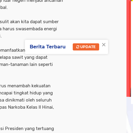
 luar negeri menjadi ancaman
bal.
olri
tni-ad
tni-polri
tni/ polri
tni/polri
wisa
ebook linkedin metrotv
google.com
hukum
kegi
, sulit akan kita dapat sumber
kita harus swasembada energi
opini
oprasi gabungan
pasar ramadan
pemerin
.
×
Berita Terbaru
UPDATE
memanfaatkan sumber daya alam
kelapa sawit yang dapat
aman-tanaman lain seperti
harus menambah kekuatan
ncapai tingkat hidup yang
sa dinikmati oleh seluruh
pas Narkoba Kelas II Hinai,
si Presiden yang tertuang