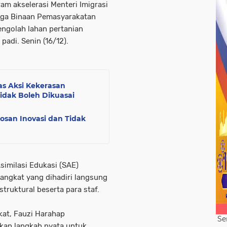
am akselerasi Menteri Imigrasi
rga Binaan Pemasyarakatan
engolah lahan pertanian
adi. Senin (16/12).
s Aksi Kekerasan
idak Boleh Dikuasai
san Inovasi dan Tidak
similasi Edukasi (SAE)
Langkat yang dihadiri langsung
struktural beserta para staf.
kat, Fauzi Harahap
Se
an langkah nyata untuk