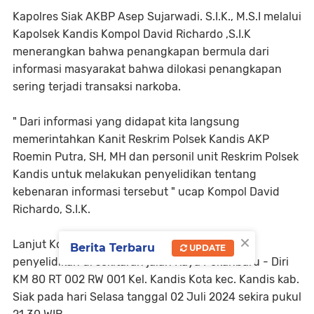
Kapolres Siak AKBP Asep Sujarwadi. S.I.K., M.S.I melalui
Kapolsek Kandis Kompol David Richardo ,S.I.K
menerangkan bahwa penangkapan bermula dari
informasi masyarakat bahwa dilokasi penangkapan
sering terjadi transaksi narkoba.
" Dari informasi yang didapat kita langsung
memerintahkan Kanit Reskrim Polsek Kandis AKP
Roemin Putra, SH, MH dan personil unit Reskrim Polsek
Kandis untuk melakukan penyelidikan tentang
kebenaran informasi tersebut " ucap Kompol David
Richardo, S.I.K.
×
Lanjut Kompol David Richardo, S.I.K, dari hasil
Berita Terbaru
UPDATE
penyelidikan di sekitaran jalan Raya Pekanbaru - Diri
KM 80 RT 002 RW 001 Kel. Kandis Kota kec. Kandis kab.
Siak pada hari Selasa tanggal 02 Juli 2024 sekira pukul