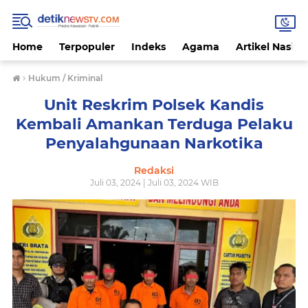
Home
Terpopuler
Indeks
Agama
Artikel Nasion
›
Hukum / Kriminal
Unit Reskrim Polsek Kandis
Kembali Amankan Terduga Pelaku
Penyalahgunaan Narkotika
Redaksi
Juli 03, 2024 | Juli 03, 2024 WIB