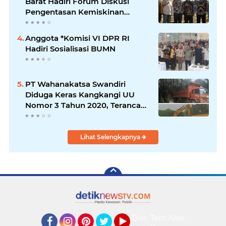
Barat Hadiri Forum Diskusi
Pengentasan Kemiskinan
Bersama LPK Trisakti
Anggota *Komisi VI DPR RI
Hadiri Sosialisasi BUMN
PT Wahanakatsa Swandiri
Diduga Keras Kangkangi UU
Nomor 3 Tahun 2020, Terancam
Pidana Dan Denda
Lihat Selengkapnya
Disclaimer
Tentang
About