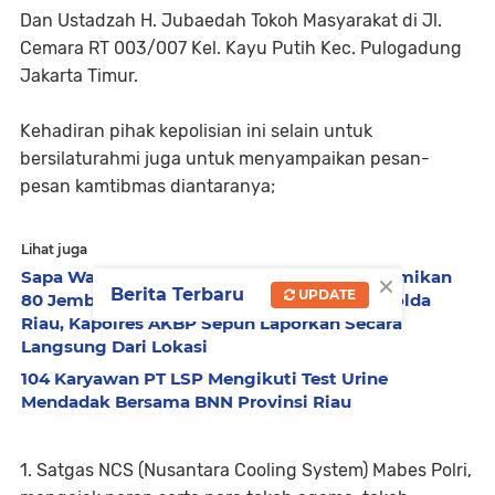
Dan Ustadzah H. Jubaedah Tokoh Masyarakat di Jl.
Cemara RT 003/007 Kel. Kayu Putih Kec. Pulogadung
Jakarta Timur.
Kehadiran pihak kepolisian ini selain untuk
bersilaturahmi juga untuk menyampaikan pesan-
pesan kamtibmas diantaranya;
Lihat juga
×
Sapa Warga Siak Secara Virtual, Kapolri Resmikan
Berita Terbaru
UPDATE
80 Jembatan Merah Putih Presisi Tahap II Polda
Riau, Kapolres AKBP Sepuh Laporkan Secara
Langsung Dari Lokasi
104 Karyawan PT LSP Mengikuti Test Urine
Mendadak Bersama BNN Provinsi Riau
1. Satgas NCS (Nusantara Cooling System) Mabes Polri,