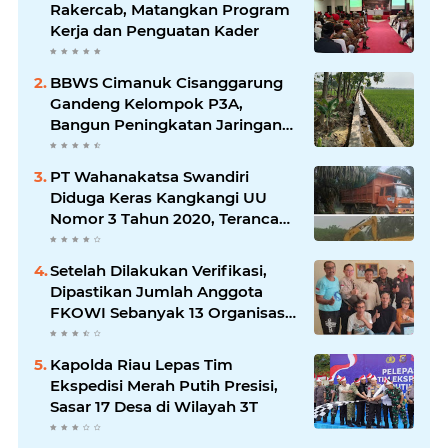
Rakercab, Matangkan Program
Kerja dan Penguatan Kader
BBWS Cimanuk Cisanggarung
Gandeng Kelompok P3A,
Bangun Peningkatan Jaringan
Irigasi untuk Dukung
Ketahanan Pangan
PT Wahanakatsa Swandiri
Diduga Keras Kangkangi UU
Nomor 3 Tahun 2020, Terancam
Pidana Dan Denda
Setelah Dilakukan Verifikasi,
Dipastikan Jumlah Anggota
FKOWI Sebanyak 13 Organisasi
Wartawan Sekabupaten
Indramayu
Kapolda Riau Lepas Tim
Ekspedisi Merah Putih Presisi,
Sasar 17 Desa di Wilayah 3T