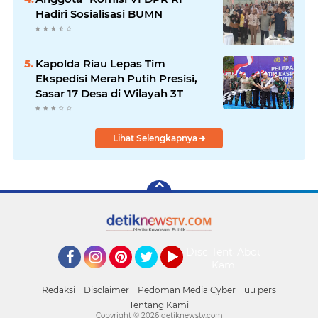
Hadiri Sosialisasi BUMN
Kapolda Riau Lepas Tim
Ekspedisi Merah Putih Presisi,
Sasar 17 Desa di Wilayah 3T
Lihat Selengkapnya
Disclaimer
Tentang
About
Kami
Facebook
Instagram
Pinterest
Twitter
YouTube
Redaksi
Disclaimer
Pedoman Media Cyber
uu pers
Tentang Kami
Copyright ©
2026 detiknewstv.com