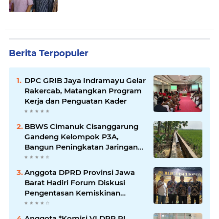
Berita Terpopuler
DPC GRIB Jaya Indramayu Gelar
Rakercab, Matangkan Program
Kerja dan Penguatan Kader
BBWS Cimanuk Cisanggarung
Gandeng Kelompok P3A,
Bangun Peningkatan Jaringan
Irigasi untuk Dukung
Ketahanan Pangan
Anggota DPRD Provinsi Jawa
Barat Hadiri Forum Diskusi
Pengentasan Kemiskinan
Bersama LPK Trisakti
Anggota *Komisi VI DPR RI