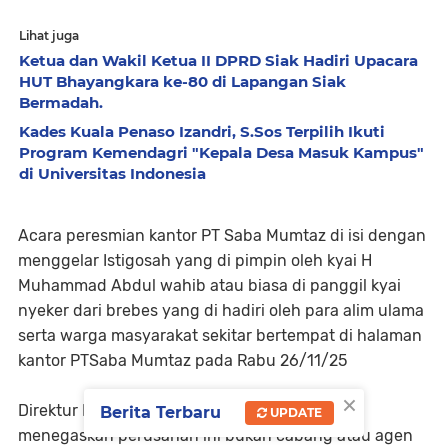
Lihat juga
Ketua dan Wakil Ketua II DPRD Siak Hadiri Upacara
HUT Bhayangkara ke-80 di Lapangan Siak
Bermadah.
Kades Kuala Penaso Izandri, S.Sos Terpilih Ikuti
Program Kemendagri "Kepala Desa Masuk Kampus"
di Universitas Indonesia
Acara peresmian kantor PT Saba Mumtaz di isi dengan
menggelar Istigosah yang di pimpin oleh kyai H
Muhammad Abdul wahib atau biasa di panggil kyai
nyeker dari brebes yang di hadiri oleh para alim ulama
serta warga masyarakat sekitar bertempat di halaman
kantor PTSaba Mumtaz pada Rabu 26/11/25
×
Direktur PT Saba Mumaz ustd Rohmatulloh
Berita Terbaru
UPDATE
menegaskan perusahan ini bukan cabang atau agen