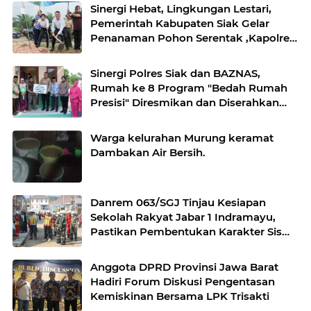
Sinergi Hebat, Lingkungan Lestari,
Pemerintah Kabupaten Siak Gelar
Penanaman Pohon Serentak ,Kapolres
: "Kita Menanam Masa Depan dan
Harapan".
Sinergi Polres Siak dan BAZNAS,
Rumah ke 8 Program "Bedah Rumah
Presisi" Diresmikan dan Diserahkan
Kepada Penerima Manfaat
Warga kelurahan Murung keramat
Dambakan Air Bersih.
Danrem 063/SGJ Tinjau Kesiapan
Sekolah Rakyat Jabar 1 Indramayu,
Pastikan Pembentukan Karakter Siswa
Siap Dimulai
Anggota DPRD Provinsi Jawa Barat
Hadiri Forum Diskusi Pengentasan
Kemiskinan Bersama LPK Trisakti