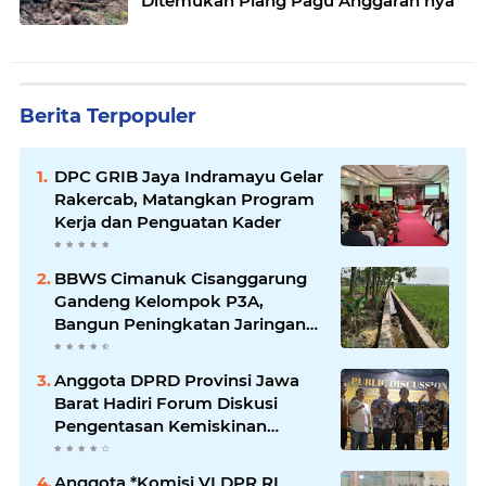
Ditemukan Plang Pagu Anggaran nya
Berita Terpopuler
DPC GRIB Jaya Indramayu Gelar
Rakercab, Matangkan Program
Kerja dan Penguatan Kader
BBWS Cimanuk Cisanggarung
Gandeng Kelompok P3A,
Bangun Peningkatan Jaringan
Irigasi untuk Dukung
Ketahanan Pangan
Anggota DPRD Provinsi Jawa
Barat Hadiri Forum Diskusi
Pengentasan Kemiskinan
Bersama LPK Trisakti
Anggota *Komisi VI DPR RI