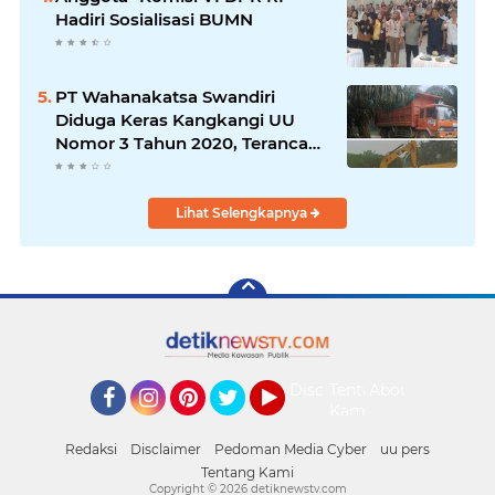
Hadiri Sosialisasi BUMN
PT Wahanakatsa Swandiri
Diduga Keras Kangkangi UU
Nomor 3 Tahun 2020, Terancam
Pidana Dan Denda
Lihat Selengkapnya
Disclaimer
Tentang
About
Kami
Facebook
Instagram
Pinterest
Twitter
YouTube
Redaksi
Disclaimer
Pedoman Media Cyber
uu pers
Tentang Kami
Copyright ©
2026 detiknewstv.com