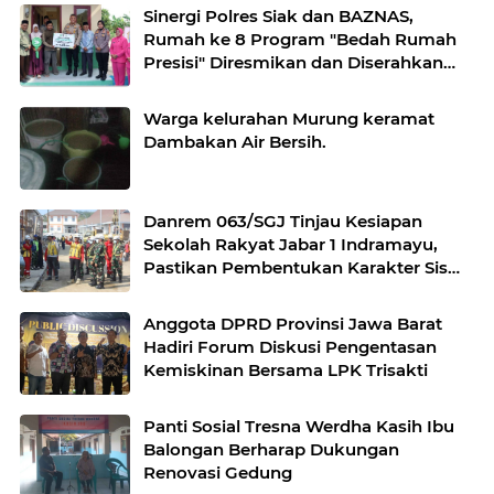
Harapan".
Sinergi Polres Siak dan BAZNAS,
Rumah ke 8 Program "Bedah Rumah
Presisi" Diresmikan dan Diserahkan
Kepada Penerima Manfaat
Warga kelurahan Murung keramat
Dambakan Air Bersih.
Danrem 063/SGJ Tinjau Kesiapan
Sekolah Rakyat Jabar 1 Indramayu,
Pastikan Pembentukan Karakter Siswa
Siap Dimulai
Anggota DPRD Provinsi Jawa Barat
Hadiri Forum Diskusi Pengentasan
Kemiskinan Bersama LPK Trisakti
Panti Sosial Tresna Werdha Kasih Ibu
Balongan Berharap Dukungan
Renovasi Gedung