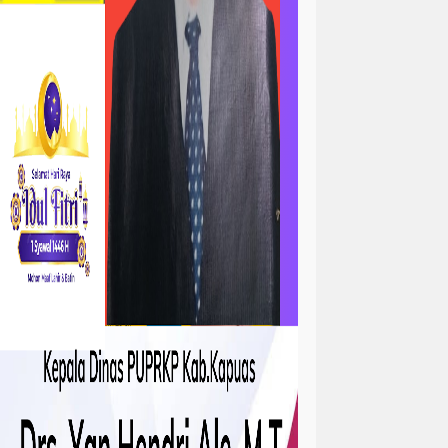
ta
atan
kejadian
tah
sejarah
sosial ramadhan