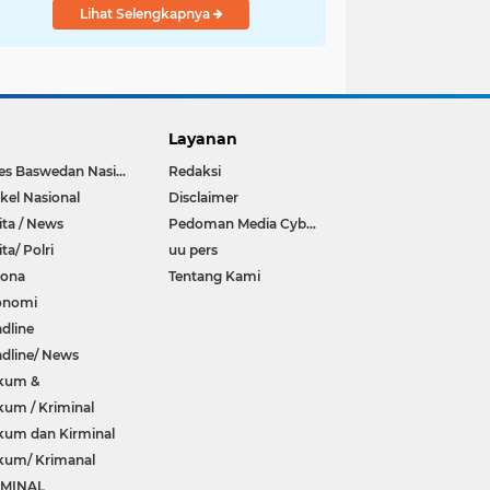
Lihat Selengkapnya
Layanan
Anies Baswedan Nasional
Redaksi
ikel Nasional
Disclaimer
ita / News
Pedoman Media Cyber
ita/ Polri
uu pers
rona
Tentang Kami
onomi
dline
dline/ News
kum &
um / Kriminal
um dan Kirminal
kum/ Krimanal
IMINAL