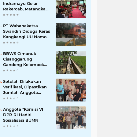
Indramayu Gelar
Rakercab, Matangkan
Program Kerja dan
Penguatan Kader
PT Wahanakatsa
Swandiri Diduga Keras
Kangkangi UU Nomor
3 Tahun 2020,
Terancam Pidana Dan
Denda
BBWS Cimanuk
Cisanggarung
Gandeng Kelompok
P3A, Bangun
Peningkatan Jaringan
Irigasi untuk Dukung
Setelah Dilakukan
Ketahanan Pangan
Verifikasi, Dipastikan
Jumlah Anggota
FKOWI Sebanyak 13
Organisasi Wartawan
Sekabupaten
Anggota *Komisi VI
Indramayu
DPR RI Hadiri
Sosialisasi BUMN