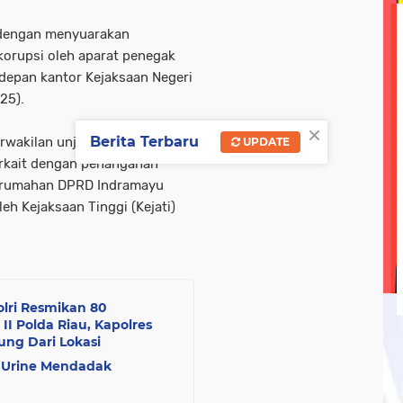
olri
tni-ad
tni-polri
tni/ polri
tni/polri
wisa
a dengan menyuarakan
orupsi oleh aparat penegak
ebook linkedin metrotv
google.com
hukum
kegi
idepan kantor Kejaksaan Negeri
25).
opini
oprasi gabungan
pasar ramadan
pemerin
×
Berita Terbaru
rwakilan unjuk rasa
UPDATE
erkait dengan penanganan
perumahan DPRD Indramayu
leh Kejaksaan Tinggi (Kejati)
olri Resmikan 80
II Polda Riau, Kapolres
ng Dari Lokasi
t Urine Mendadak