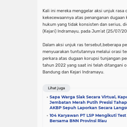
tni dan polri
tni& polri
tni- p
Kali ini mereka menggelar aksi unjuk ras
kekecewaannya atas penanganan dugaan k
advokasi papua youtube google fac
hukum yang tidak konsisten dan serius, d
(Kejari) Indramayu, pada Jum'at (25/07/20
knpi jayawijaya wamena papua
Dalam aksi unjuk ras tersebut,beberapa pe
menyuarakan tuntutannya melalui orasi t
perkara atas dugaan korupsi tunjangan 
tahun 2022 yang saat ini telah ditangani o
Bandung dan Kejari Indramayu.
Lihat juga
Sapa Warga Siak Secara Virtual, Kap
Jembatan Merah Putih Presisi Tahap 
AKBP Sepuh Laporkan Secara Langsu
104 Karyawan PT LSP Mengikuti Tes
Bersama BNN Provinsi Riau