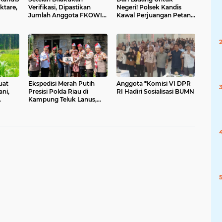
ktare,
Verifikasi, Dipastikan
Negeri! Polsek Kandis
Jumlah Anggota FKOWI
Kawal Perjuangan Petani
Sebanyak 13 Organisasi
Wujudkan Swasembada
Wartawan Sekabupaten
Pangan
Indramayu
uat
Ekspedisi Merah Putih
Anggota *Komisi VI DPR
ni,
Presisi Polda Riau di
RI Hadiri Sosialisasi BUMN
Kampung Teluk Lanus,
timal
Polres Siak Jelajah Sudut
da
Negeri, Perkuat
Nasionalisme Sambut
HUT RI ke-81,Hadirkan
Senyuman