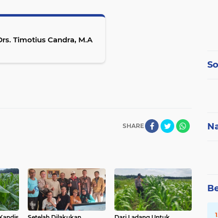
s. Timotius Candra, M.A
So
Na
SHARE
Be
 Kandis
Setelah Dilakukan
Dari Ladang Untuk