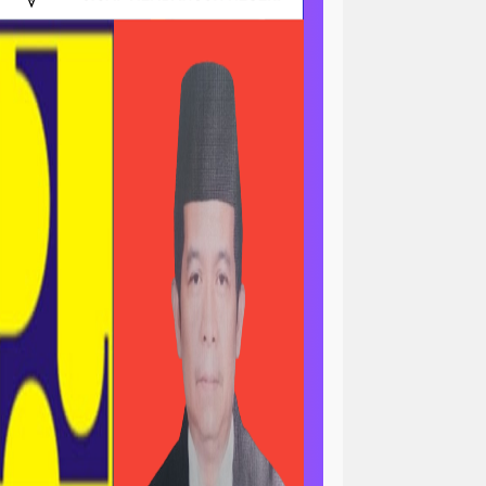
ri
news > sorotan
gapolitan
news> tni ad
asional
pengajian
peristiwa
minal
peristiwa-daerah
ertanian & ekonomi
l
polri-nasional -pendidikan
n pemerintah
asional
sorotan<viral
ial / ramadan
sosial / ramahdan
tni al
tni nasional
tni polri