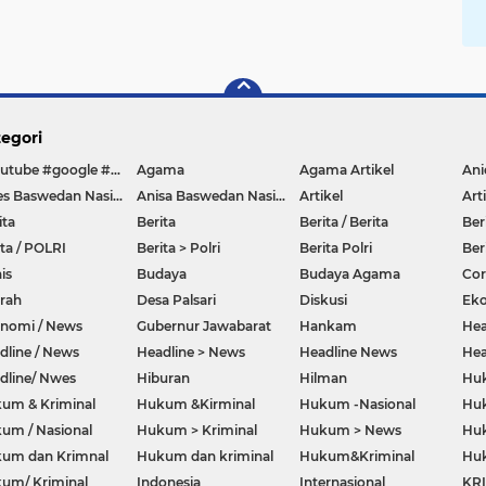
egori
#youtube #google #hello #Lazada #facebook
Agama
Agama Artikel
Anies Baswedan Nasional
Anisa Baswedan Nasional
Artikel
Art
ita
Berita
Berita / Berita
Ber
ita / POLRI
Berita > Polri
Berita Polri
Ber
is
Budaya
Budaya Agama
Co
rah
Desa Palsari
Diskusi
Ek
nomi / News
Gubernur Jawabarat
Hankam
Hea
dline / News
Headline > News
Headline News
Hea
dline/ Nwes
Hiburan
Hilman
Hu
um & Kriminal
Hukum &Kirminal
Hukum -Nasional
Huk
um / Nasional
Hukum > Kriminal
Hukum > News
Huk
um dan Krimnal
Hukum dan kriminal
Hukum&Kriminal
Hu
um/ Kriminal
Indonesia
Internasional
KR