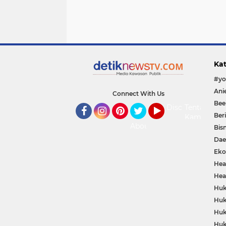
Kat
Connect With Us
Bee
Disclaimer
Tentang
Ber
Kami
Facebook
Instagram
Pinterest
Twitter
YouTube
About
Bisn
Dae
Eko
Hea
Hea
Huk
Huk
Huk
Huk