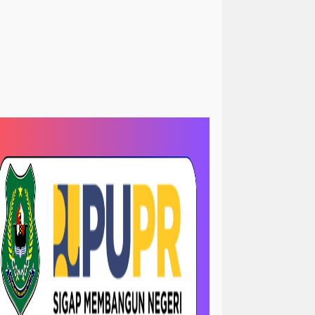
<peristiwa
Sorotan> News
kum&kriminal
hukum/ krimanal
slam
Sosial LSM
krimanal
kriminalisasi
LRI
TNI dan polri
TNI& POLRI
ews
megapolitan/ news
ejadian
opini
sejarah
-sorotan
nasional / politik
 papua
orotan
nasional- sorotan -politik
news / megapolitan
ws / pendidikan
news / peristiwa
ws > kriminal