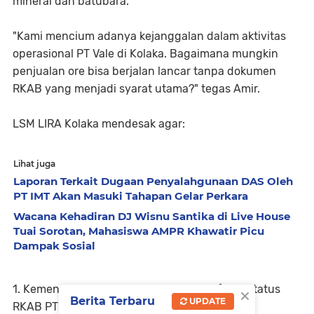
mineral dan batubara.
"Kami mencium adanya kejanggalan dalam aktivitas
operasional PT Vale di Kolaka. Bagaimana mungkin
penjualan ore bisa berjalan lancar tanpa dokumen
RKAB yang menjadi syarat utama?" tegas Amir.
LSM LIRA Kolaka mendesak agar:
Lihat juga
Laporan Terkait Dugaan Penyalahgunaan DAS Oleh
PT IMT Akan Masuki Tahapan Gelar Perkara
Wacana Kehadiran DJ Wisnu Santika di Live House
Tuai Sorotan, Mahasiswa AMPR Khawatir Picu
Dampak Sosial
×
1. Kementerian ESDM segera mengklarifikasi status
Berita Terbaru
UPDATE
RKAB PT Vale di wilayah Kolaka.