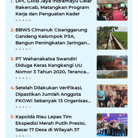
DPC GRIB Jaya Indramayu Gelar
Rakercab, Matangkan Program
Kerja dan Penguatan Kader
BBWS Cimanuk Cisanggarung
Gandeng Kelompok P3A,
Bangun Peningkatan Jaringan
Irigasi untuk Dukung
Ketahanan Pangan
PT Wahanakatsa Swandiri
Diduga Keras Kangkangi UU
Nomor 3 Tahun 2020, Terancam
Pidana Dan Denda
Setelah Dilakukan Verifikasi,
Dipastikan Jumlah Anggota
FKOWI Sebanyak 13 Organisasi
Wartawan Sekabupaten
Indramayu
Kapolda Riau Lepas Tim
Ekspedisi Merah Putih Presisi,
Sasar 17 Desa di Wilayah 3T