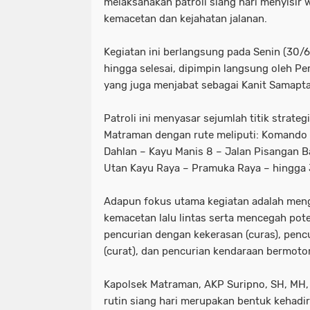
melaksanakan patroli siang hari menyisir 
kemacetan dan kejahatan jalanan.
tni dan polri
tni& polri
tni- p
advokasi papua youtube google fac
Kegiatan ini berlangsung pada Senin (30/
hingga selesai, dipimpin langsung oleh Pe
knpi jayawijaya wamena papua
yang juga menjabat sebagai Kanit Samapt
Patroli ini menyasar sejumlah titik strate
Matraman dengan rute meliputi: Komando 
Dahlan – Kayu Manis 8 – Jalan Pisangan 
Utan Kayu Raya – Pramuka Raya – hingga 
Adapun fokus utama kegiatan adalah menga
kemacetan lalu lintas serta mencegah pote
pencurian dengan kekerasan (curas), pen
(curat), dan pencurian kendaraan bermotor
Kapolsek Matraman, AKP Suripno, SH, MH,
rutin siang hari merupakan bentuk kehadir