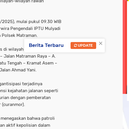
wilayah-wilayah rawan
olri
tni-ad
tni-polri
tni/ polri
tni/polri
wisa
ebook linkedin metrotv
google.com
hukum
kegi
6/2025), mulai pukul 09.30 WIB
rwira Pengendali IPTU Mulyadi
opini
oprasi gabungan
pasar ramadan
pemerin
a Polsek Matraman.
×
Berita Terbaru
UPDATE
gis di wilayah hukum Polsek
– Jalan Matraman Raya – A.
Batu Tengah – Kramat Asem –
Jalan Ahmad Yani.
ntisipasi terjadinya
nsi kejahatan jalanan seperti
curian dengan pemberatan
 (curanmor).
 menegaskan bahwa patroli
an aktif kepolisian dalam