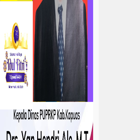
ta
atan
kejadian
tah
sejarah
sosial ramadhan