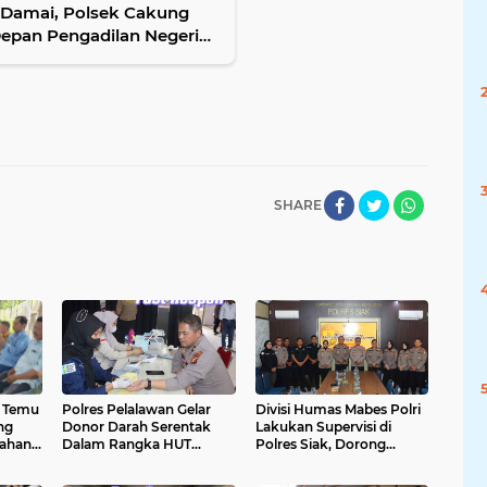
Damai, Polsek Cakung
pan Pengadilan Negeri
SHARE
r Temu
Polres Pelalawan Gelar
Divisi Humas Mabes Polri
ng
Donor Darah Serentak
Lakukan Supervisi di
rahan
Dalam Rangka HUT
Polres Siak, Dorong
ahas
Humas Polri ke 74
Penguatan Fungsi
gram
Kehumasan sebagai