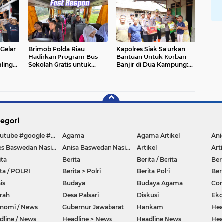
Garda Terdepan Polri
Gelar
Brimob Polda Riau
Kapolres Siak Salurkan
Hadirkan Program Bus
Bantuan Untuk Korban
Sekolah Gratis untuk
Banjir di Dua Kampung:
Anak Personel dan
Wujud Kepedulian Polri
Masyarakat
Bagi Warga Terdampak
egori
#youtube #google #hello #Lazada #facebook
Agama
Agama Artikel
Anies Baswedan Nasional
Anisa Baswedan Nasional
Artikel
Art
ita
Berita
Berita / Berita
Ber
ita / POLRI
Berita > Polri
Berita Polri
Ber
is
Budaya
Budaya Agama
Co
rah
Desa Palsari
Diskusi
Ek
nomi / News
Gubernur Jawabarat
Hankam
Hea
dline / News
Headline > News
Headline News
Hea