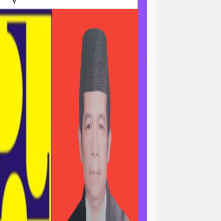
ri
news > sorotan
gapolitan
news> tni ad
asional
pengajian
peristiwa
minal
peristiwa-daerah
ertanian & ekonomi
l
polri-nasional -pendidikan
n pemerintah
asional
sorotan<viral
ial / ramadan
sosial / ramahdan
tni al
tni nasional
tni polri