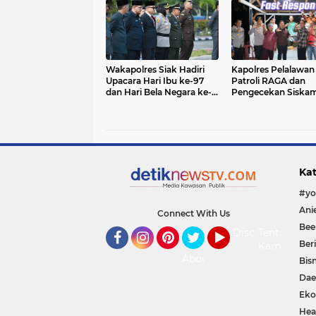
Green Policing
Wakapolres Siak Hadiri
Kapolres Pelalawan 
Upacara Hari Ibu ke-97
Patroli RAGA dan
dan Hari Bela Negara ke-
Pengecekan Siskamling
77 di Lapangan Kantor
Antisipasi C3
Bupati
Kat
Connect With Us
Bee
Disclaimer
Tentang
Ber
Kami
Facebook
Instagram
Pinterest
Twitter
YouTube
About
Bisn
Dae
Eko
Hea