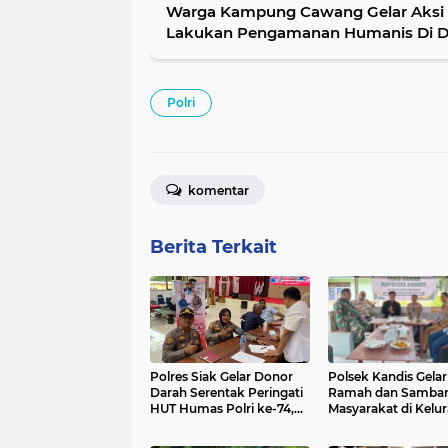
Warga Kampung Cawang Gelar Aksi 
Lakukan Pengamanan Humanis Di De
Jakarta Timur
Polri‎
komentar
Berita Terkait
Polres Siak Gelar Donor
Polsek Kandis Gela
Darah Serentak Peringati
Ramah dan Samba
HUT Humas Polri ke-74,
Masyarakat di Kelu
22 Kantong Darah
Simpang Belutu, B
Disumbangkan ke PMI
Isu Sosial dan Pro