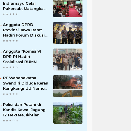
Indramayu Gelar
Rakercab, Matangkan
Program Kerja dan
Penguatan Kader
Anggota DPRD
Provinsi Jawa Barat
Hadiri Forum Diskusi
Pengentasan
Kemiskinan Bersama
LPK Trisakti
Anggota *Komisi VI
DPR RI Hadiri
Sosialisasi BUMN
PT Wahanakatsa
Swandiri Diduga Keras
Kangkangi UU Nomor
3 Tahun 2020,
Terancam Pidana Dan
Denda
Polisi dan Petani di
Kandis Kawal Jagung
12 Hektare, Ikhtiar
Menjaga Ketahanan
Pangan