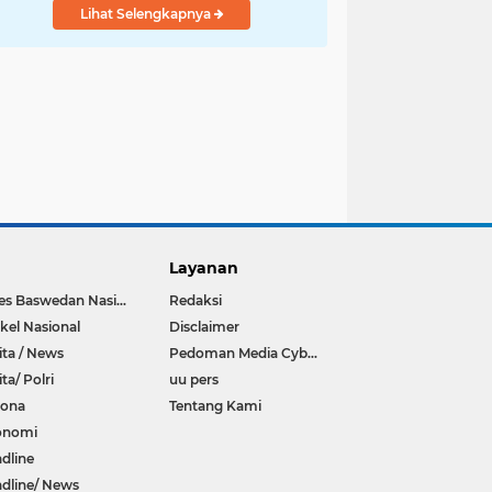
Lihat Selengkapnya
Layanan
Anies Baswedan Nasional
Redaksi
ikel Nasional
Disclaimer
ita / News
Pedoman Media Cyber
ita/ Polri
uu pers
rona
Tentang Kami
onomi
dline
dline/ News