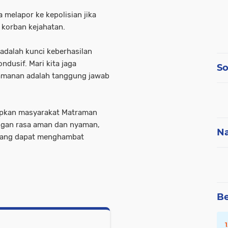
a melapor ke kepolisian jika
 korban kejahatan.
 adalah kunci keberhasilan
dusif. Mari kita jaga
So
eamanan adalah tanggung jawab
rapkan masyarakat Matraman
engan rasa aman dan nyaman,
Na
 yang dapat menghambat
Be