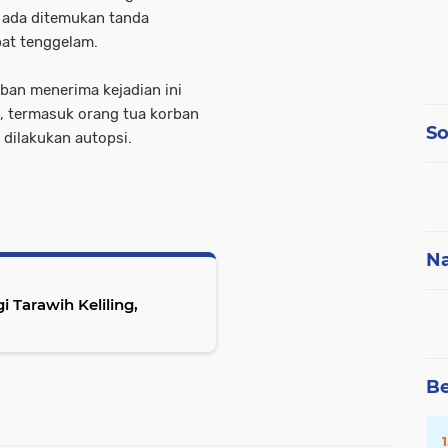
k ada ditemukan tanda
bat tenggelam.
ban menerima kejadian ini
, termasuk orang tua korban
So
dilakukan autopsi.
Na
i Tarawih Keliling,
Be