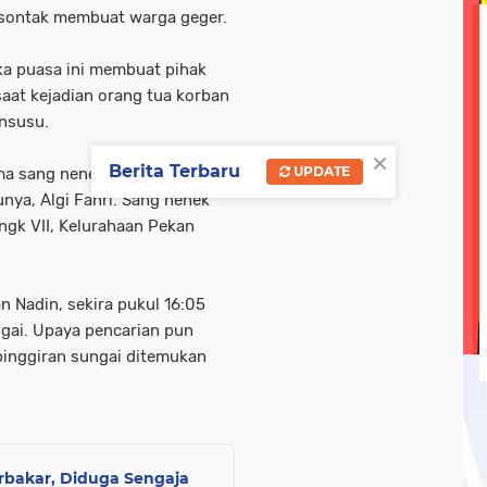
ni sontak membuat warga geger.
olri
tni-ad
tni-polri
tni/ polri
tni/polri
wisa
uka puasa ini membuat pihak
ebook linkedin metrotv
google.com
hukum
kegi
saat kejadian orang tua korban
opini
oprasi gabungan
pasar ramadan
pemerin
ansusu.
×
Berita Terbaru
UPDATE
ma sang nenek. Pada sore
unya, Algi Fahri. Sang nenek
ngk VII, Kelurahaan Pekan
an Nadin, sekira pukul 16:05
ngai. Upaya pencarian pun
 pinggiran sungai ditemukan
rbakar, Diduga Sengaja