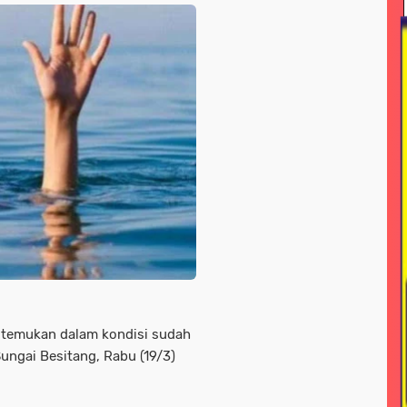
ional
news > nasonal
news > peristiwa
news > pol
line
news/ megapolitan
news/ sorotan
news> me
nisasi
peristiwa -sorotan#nasional pemkot bogor
 jayawijaya
pariwisata
pendidikan
pendidikan n
a daerah
peristiwa nasional
peristiwa+hukum dan kri
<sorotan
peristiwa<sorotan<nasional
pertanian
p
litik > nasional
polri
polri nasional
polri#nasioana
seni / budaya
sorotan
sorotan > news
sorota
otan hukum dan kriminal
sorotan-nasional
sorotan<n
ditemukan dalam kondisi sudah
s
soroton
sorototan
sosial
sosial / lsm
sos
ungai Besitang, Rabu (19/3)
l ramadahan
tni
tni & polri
tni / polri
tni ad