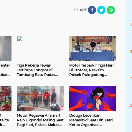
SHARE
Center
Tiga Pekerja Tewas
Motor Terparkir Tiga Hari
Tertimpa Longsor di
Di Trotoar, Reskrim
kibat
Tambang Batu Padas
Polsek Pulogadung
Asahan
Telusuri dan Kembalikan
ke Pemiliknya
M
Motor Pegawai Alfamart
Diduga Lecehkan
talite
Raib Digondol Maling Saat
Mahasiswi Saat Dini Hari,
ak
Pagi Hari, Polsek Makasar
Ketua Organisasi
uda
Bergerak Cepat Lakukan
Mahasiswa di Pekanbaru