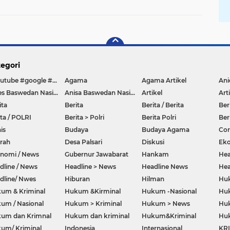
Penyelidikan
Di Polisikan
egori
#youtube #google #hello #Lazada #facebook
Agama
Agama Artikel
Anies Baswedan Nasional
Anisa Baswedan Nasional
Artikel
Art
ita
Berita
Berita / Berita
Ber
ita / POLRI
Berita > Polri
Berita Polri
Ber
is
Budaya
Budaya Agama
Co
rah
Desa Palsari
Diskusi
Ek
nomi / News
Gubernur Jawabarat
Hankam
Hea
dline / News
Headline > News
Headline News
Hea
dline/ Nwes
Hiburan
Hilman
Hu
um & Kriminal
Hukum &Kirminal
Hukum -Nasional
Huk
um / Nasional
Hukum > Kriminal
Hukum > News
Huk
um dan Krimnal
Hukum dan kriminal
Hukum&Kriminal
Hu
um/ Kriminal
Indonesia
Internasional
KR