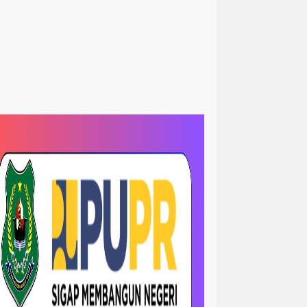
<peristiwa
Sorotan> News
kum&kriminal
hukum/ krimanal
slam
Sosial LSM
krimanal
kriminalisasi
LRI
TNI dan polri
TNI& POLRI
ews
megapolitan/ news
ejadian
opini
sejarah
-sorotan
nasional / politik
 papua
orotan
nasional- sorotan -politik
news / megapolitan
ws / pendidikan
news / peristiwa
ws > kriminal