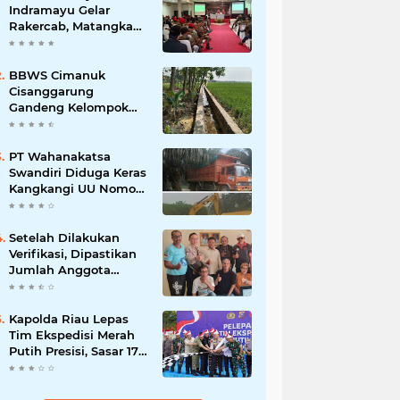
Indramayu Gelar
Rakercab, Matangkan
Program Kerja dan
Penguatan Kader
BBWS Cimanuk
Cisanggarung
Gandeng Kelompok
P3A, Bangun
Peningkatan Jaringan
Irigasi untuk Dukung
PT Wahanakatsa
Ketahanan Pangan
Swandiri Diduga Keras
Kangkangi UU Nomor
3 Tahun 2020,
Terancam Pidana Dan
Denda
Setelah Dilakukan
Verifikasi, Dipastikan
Jumlah Anggota
FKOWI Sebanyak 13
Organisasi Wartawan
Sekabupaten
Kapolda Riau Lepas
Indramayu
Tim Ekspedisi Merah
Putih Presisi, Sasar 17
Desa di Wilayah 3T