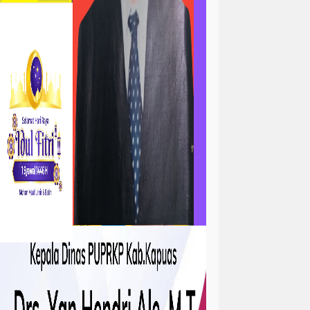
ta
atan
kejadian
tah
sejarah
sosial ramadhan