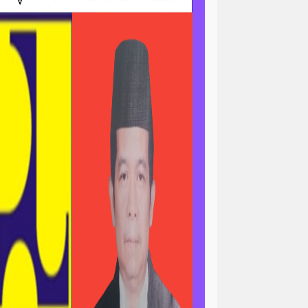
ri
news > sorotan
gapolitan
news> tni ad
asional
pengajian
peristiwa
minal
peristiwa-daerah
ertanian & ekonomi
l
polri-nasional -pendidikan
n pemerintah
asional
sorotan<viral
ial / ramadan
sosial / ramahdan
tni al
tni nasional
tni polri