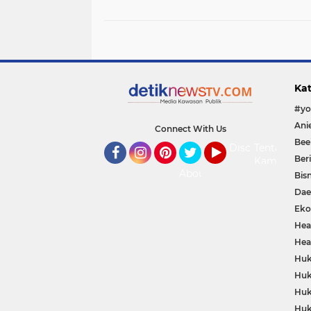
Tempat
Kat
Connect With Us
Bee
Disclaimer
Tentang
Ber
Kami
Facebook
Instagram
Pinterest
Twitter
YouTube
About
Bisn
Dae
Eko
Hea
Hea
Huk
Huk
Huk
Huk