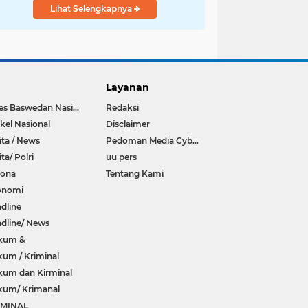
Lihat Selengkapnya
Layanan
Anies Baswedan Nasional
Redaksi
ikel Nasional
Disclaimer
ita / News
Pedoman Media Cyber
ita/ Polri
uu pers
rona
Tentang Kami
onomi
dline
dline/ News
kum &
um / Kriminal
um dan Kirminal
kum/ Krimanal
IMINAL