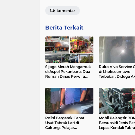
komentar
Berita Terkait
Sijago Merah Mengamuk
Ruko Vivo Service 
di Aspol Pekanbaru: Dua
di Lhokseumawe
Rumah Dinas Perwira
Terbakar, Diduga A
Menengah Hangus
Korsleting Listrik
Terbakar Habis'
Polisi Bergerak Cepat
Mobil Pelangsir BB
Usut Tabrak Lari di
Bersubsidi Jenis Per
Cakung, Pelajar
Lepas Kendali Tabr
Meninggal Dunia di
Roko Di Jalan Pem