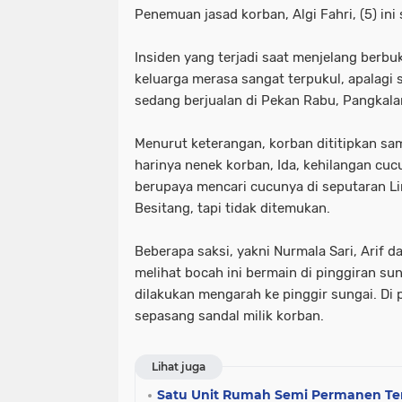
Penemuan jasad korban, Algi Fahri, (5) i
tni dan polri
tni& polri
tni- p
Insiden yang terjadi saat menjelang berb
advokasi papua youtube google fac
keluarga merasa sangat terpukul, apalagi 
knpi jayawijaya wamena papua
sedang berjualan di Pekan Rabu, Pangkal
Menurut keterangan, korban dititipkan sa
harinya nenek korban, Ida, kehilangan cuc
berupaya mencari cucunya di seputaran Li
Besitang, tapi tidak ditemukan.
Beberapa saksi, yakni Nurmala Sari, Arif d
melihat bocah ini bermain di pinggiran su
dilakukan mengarah ke pinggir sungai. Di
sepasang sandal milik korban.
Lihat juga
Satu Unit Rumah Semi Permanen Te