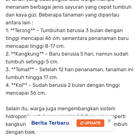
menanam berbagai jenis sayuran yang cepat tumbuh
dan kaya gizi. Beberapa tanaman yang dipantau
antara lain :
1. **Terong** – Tumbuhan berusia 3 bulan dengan
tinggi mencapai 46 cm, sementara penanaman baru
mencapai tinggi 8-17 cm.
2. **Kangkung** – Baru berusia 5 hari, namun sudah
tumbuh setinggi 5 cm.
3. **Tomat** – Setelah 12 hari penanaman, tanaman ini
tumbuh hingga 17 cm.
4. **Kol** – Sudah berusia 2 bulan dengan tinggi
mencapai 36 cm.
Selain itu, warga juga mengembangkan sistem
hidroponik untuk penyemaian bibit sayuran seperti
×
Berita Terbaru
UPDATE
kangkung, sawi, dan bayam yang kini mulai tumbuh
dengan baik.