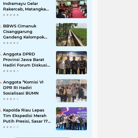
Indramayu Gelar
Rakercab, Matangkan
Program Kerja dan
Penguatan Kader
BBWS Cimanuk
Cisanggarung
Gandeng Kelompok
P3A, Bangun
Peningkatan Jaringan
Irigasi untuk Dukung
Anggota DPRD
Ketahanan Pangan
Provinsi Jawa Barat
Hadiri Forum Diskusi
Pengentasan
Kemiskinan Bersama
LPK Trisakti
Anggota *Komisi VI
DPR RI Hadiri
Sosialisasi BUMN
Kapolda Riau Lepas
Tim Ekspedisi Merah
Putih Presisi, Sasar 17
Desa di Wilayah 3T