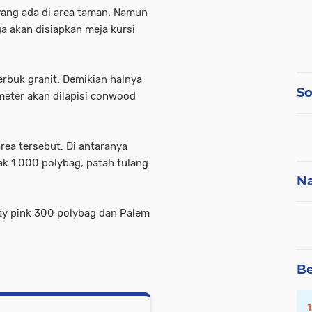
yang ada di area taman. Namun
ga akan disiapkan meja kursi
erbuk granit. Demikian halnya
So
imeter akan dilapisi conwood
rea tersebut. Di antaranya
ak 1.000 polybag, patah tulang
Na
ty pink 300 polybag dan Palem
Be