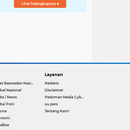
Lihat Selengkapnya
Layanan
Anies Baswedan Nasional
Redaksi
ikel Nasional
Disclaimer
ita / News
Pedoman Media Cyber
ita/ Polri
uu pers
rona
Tentang Kami
onomi
dline