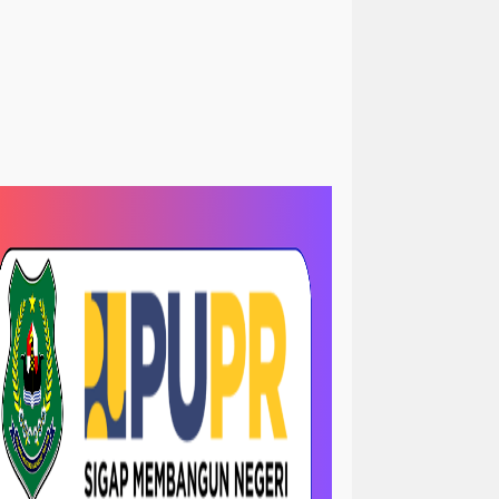
<peristiwa
Sorotan> News
kum&kriminal
hukum/ krimanal
slam
Sosial LSM
krimanal
kriminalisasi
LRI
TNI dan polri
TNI& POLRI
ews
megapolitan/ news
ejadian
opini
sejarah
-sorotan
nasional / politik
 papua
orotan
nasional- sorotan -politik
news / megapolitan
ws / pendidikan
news / peristiwa
ws > kriminal