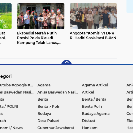
Wartawan Sekabupaten
Pangan
Indramayu
uat
Ekspedisi Merah Putih
Anggota *Komisi VI DPR
ni,
Presisi Polda Riau di
RI Hadiri Sosialisasi BUMN
Kampung Teluk Lanus,
timal
Polres Siak Jelajah Sudut
da
Negeri, Perkuat
Nasionalisme Sambut
HUT RI ke-81,Hadirkan
Senyuman
egori
#youtube #google #hello #Lazada #facebook
Agama
Agama Artikel
Anies Baswedan Nasional
Anisa Baswedan Nasional
Artikel
Art
ita
Berita
Berita / Berita
Ber
ita / POLRI
Berita > Polri
Berita Polri
Ber
is
Budaya
Budaya Agama
Co
rah
Desa Palsari
Diskusi
Ek
nomi / News
Gubernur Jawabarat
Hankam
Hea