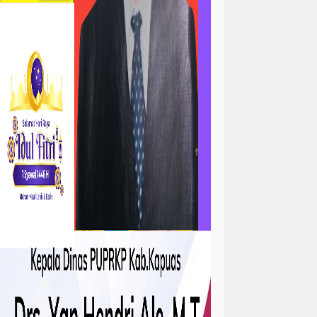
ta
atan
kejadian
tah
sejarah
sosial ramadhan