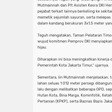
Mutmainnah dan Plt Asisten Kesra DKI Hen
tni dan polri
tni& polri
tni- p
pejabat terkait lainnya berkeliing ke sekit
advokasi papua youtube google fac
memetik sejumlah sayuran, serta melepas 
dalam kandang berukuran 3x1,5 meter yan
knpi jayawijaya wamena papua
Teguh mengatakan, Taman Pelataran Timoe
wujud komitmen Pemprov DKI menyiapkan 
hijau.
Diharapkan ini bisa meningkatkan kinerja o
Pemerintah Kota Jakarta Timur," ujarnya.
Sementara, Iin Mutmainnah menjelaskan, t
lahan seluas 1.012 meter persegi dibangu
lalu dengan melibatkan beberapa OPD, se
Hutan Kota, Bina Marga, Kominfotik, Keta
Pertanian (KPKP), serta Baznas Bazis Jaka