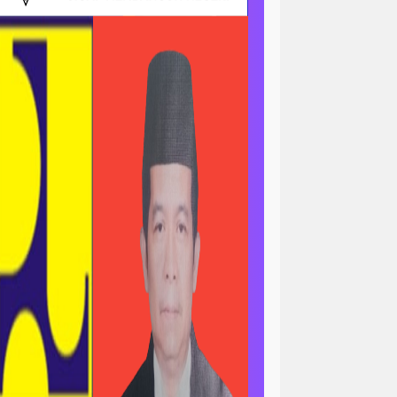
ri
news > sorotan
gapolitan
news> tni ad
asional
pengajian
peristiwa
minal
peristiwa-daerah
ertanian & ekonomi
l
polri-nasional -pendidikan
n pemerintah
asional
sorotan<viral
ial / ramadan
sosial / ramahdan
tni al
tni nasional
tni polri