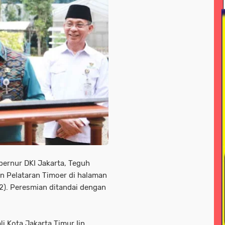
ional
news > nasonal
news > peristiwa
news > pol
line
news/ megapolitan
news/ sorotan
news> me
nisasi
peristiwa -sorotan#nasional pemkot bogor
 jayawijaya
pariwisata
pendidikan
pendidikan n
a daerah
peristiwa nasional
peristiwa+hukum dan kri
<sorotan
peristiwa<sorotan<nasional
pertanian
p
litik > nasional
polri
polri nasional
polri#nasioana
seni / budaya
sorotan
sorotan > news
sorota
bernur DKI Jakarta, Teguh
otan hukum dan kriminal
sorotan-nasional
sorotan<n
n Pelataran Timoer di halaman
/2). Peresmian ditandai dengan
s
soroton
sorototan
sosial
sosial / lsm
sos
l ramadahan
tni
tni & polri
tni / polri
tni ad
i Kota Jakarta Timur Iin