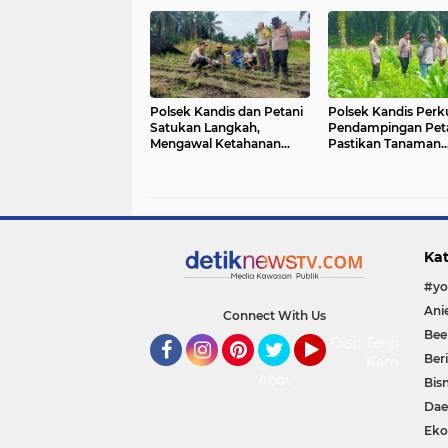
Polsek Kandis dan Petani
Polsek Kandis Perk
Satukan Langkah,
Pendampingan Peta
Mengawal Ketahanan
Pastikan Tanaman
Pangan untuk Masa
Jagung Tumbuh Op
Depan Bangsa
Dukung Swasemba
Pangan Nasional
Kat
Connect With Us
Bee
Disclaimer
Tentang
Ber
Kami
Facebook
Instagram
Pinterest
Twitter
YouTube
About
Bisn
Dae
Eko