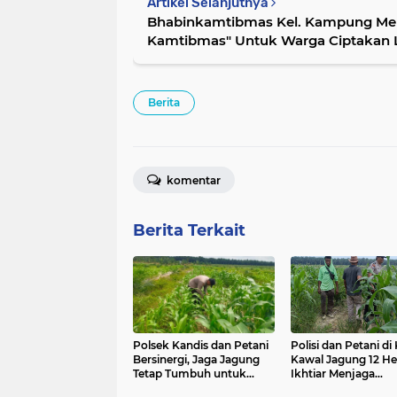
Artikel Selanjutnya
Bhabinkamtibmas Kel. Kampung Mel
Kamtibmas" Untuk Warga Ciptakan
Berita
komentar
Berita Terkait
Polsek Kandis dan Petani
Polisi dan Petani di
Bersinergi, Jaga Jagung
Kawal Jagung 12 He
Tetap Tumbuh untuk
Ikhtiar Menjaga
Ketahanan Pangan
Ketahanan Pangan