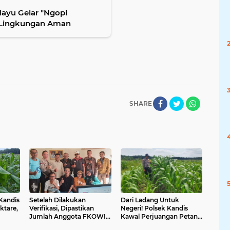
ayu Gelar "Ngopi
 Lingkungan Aman
SHARE
 Kandis
Setelah Dilakukan
Dari Ladang Untuk
ktare,
Verifikasi, Dipastikan
Negeri! Polsek Kandis
Jumlah Anggota FKOWI
Kawal Perjuangan Petani
Sebanyak 13 Organisasi
Wujudkan Swasembada