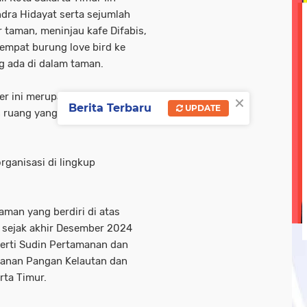
dra Hidayat serta sejumlah
olri
tni-ad
tni-polri
tni/ polri
tni/polri
wisa
ar taman, meninjau kafe Difabis,
ebook linkedin metrotv
google.com
hukum
kegi
empat burung love bird ke
g ada di dalam taman.
opini
oprasi gabungan
pasar ramadan
pemerin
×
r ini merupakan salah satu
Berita Terbaru
UPDATE
ruang yang lebih nyaman dan
rganisasi di lingkup
aman yang berdiri di atas
n sejak akhir Desember 2024
perti Sudin Pertamanan dan
hanan Pangan Kelautan dan
rta Timur.