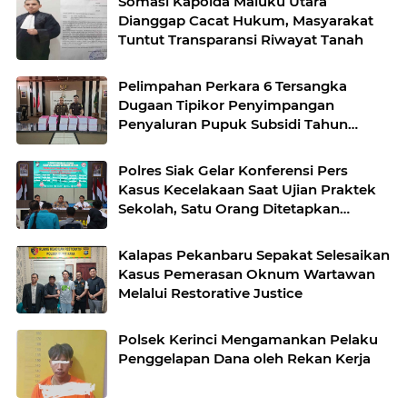
Somasi Kapolda Maluku Utara
Dianggap Cacat Hukum, Masyarakat
Tuntut Transparansi Riwayat Tanah
Pelimpahan Perkara 6 Tersangka
Dugaan Tipikor Penyimpangan
Penyaluran Pupuk Subsidi Tahun
Anggaran 2019 - 2022 Kabupaten
Rohul ke Pengadilan Tipikor
Polres Siak Gelar Konferensi Pers
Pekanbaru
Kasus Kecelakaan Saat Ujian Praktek
Sekolah, Satu Orang Ditetapkan
Sebagai Tersangka
Kalapas Pekanbaru Sepakat Selesaikan
Kasus Pemerasan Oknum Wartawan
Melalui Restorative Justice
Polsek Kerinci Mengamankan Pelaku
Penggelapan Dana oleh Rekan Kerja