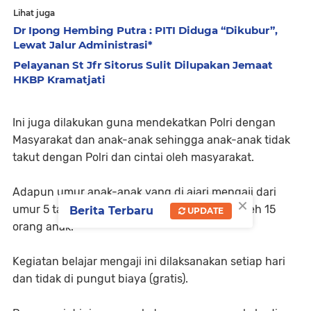
Lihat juga
Dr Ipong Hembing Putra : PITI Diduga “Dikubur”,
Lewat Jalur Administrasi*
Pelayanan St Jfr Sitorus Sulit Dilupakan Jemaat
HKBP Kramatjati
Ini juga dilakukan guna mendekatkan Polri dengan
Masyarakat dan anak-anak sehingga anak-anak tidak
takut dengan Polri dan cintai oleh masyarakat.
Adapun umur anak-anak yang di ajari mengaji dari
×
umur 5 tahun hingga umur 13 tahun diikuti oleh 15
Berita Terbaru
UPDATE
orang anak.
Kegiatan belajar mengaji ini dilaksanakan setiap hari
dan tidak di pungut biaya (gratis).