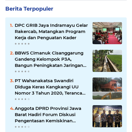
Berita Terpopuler
DPC GRIB Jaya Indramayu Gelar
Rakercab, Matangkan Program
Kerja dan Penguatan Kader
BBWS Cimanuk Cisanggarung
Gandeng Kelompok P3A,
Bangun Peningkatan Jaringan
Irigasi untuk Dukung
Ketahanan Pangan
PT Wahanakatsa Swandiri
Diduga Keras Kangkangi UU
Nomor 3 Tahun 2020, Terancam
Pidana Dan Denda
Anggota DPRD Provinsi Jawa
Barat Hadiri Forum Diskusi
Pengentasan Kemiskinan
Bersama LPK Trisakti