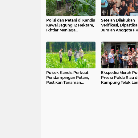
Polisi dan Petani di Kandis
Setelah Dilakukan
Kawal Jagung 12 Hektare,
Verifikasi, Dipastika
Ikhtiar Menjaga
Jumlah Anggota F
Ketahanan Pangan
Sebanyak 13 Organi
Wartawan Sekabup
Indramayu
Polsek Kandis Perkuat
Ekspedisi Merah Pu
Pendampingan Petani,
Presisi Polda Riau d
Pastikan Tanaman
Kampung Teluk Lan
Jagung Tumbuh Optimal
Polres Siak Jelajah
Dukung Swasembada
Negeri, Perkuat
Pangan Nasional
Nasionalisme Samb
HUT RI ke-81,Hadir
Senyuman