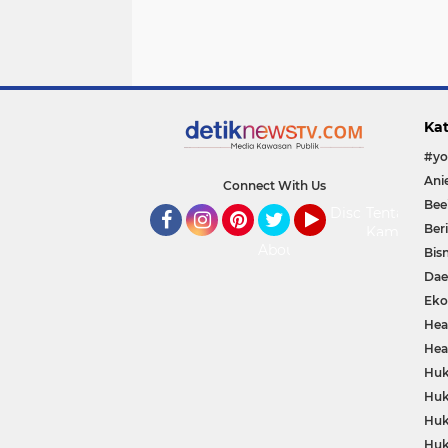
Kat
Connect With Us
Bee
Disclaimer
Tentang
Ber
Kami
Facebook
Instagram
Pinterest
Twitter
YouTube
About
Bisn
Dae
Eko
Hea
Hea
Huk
Huk
Huk
Huk