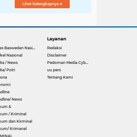
Lihat Selengkapnya
Layanan
Anies Baswedan Nasional
Redaksi
ikel Nasional
Disclaimer
ita / News
Pedoman Media Cyber
ita/ Polri
uu pers
rona
Tentang Kami
onomi
dline
dline/ News
kum &
um / Kriminal
um dan Kirminal
kum/ Krimanal
IMINAL