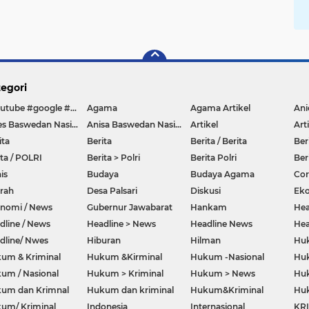
egori
#youtube #google #hello #Lazada #facebook
Agama
Agama Artikel
Anies Baswedan Nasional
Anisa Baswedan Nasional
Artikel
Art
ita
Berita
Berita / Berita
Ber
ita / POLRI
Berita > Polri
Berita Polri
Ber
is
Budaya
Budaya Agama
Co
rah
Desa Palsari
Diskusi
Ek
nomi / News
Gubernur Jawabarat
Hankam
Hea
dline / News
Headline > News
Headline News
Hea
dline/ Nwes
Hiburan
Hilman
Hu
um & Kriminal
Hukum &Kirminal
Hukum -Nasional
Huk
um / Nasional
Hukum > Kriminal
Hukum > News
Huk
um dan Krimnal
Hukum dan kriminal
Hukum&Kriminal
Hu
um/ Kriminal
Indonesia
Internasional
KR