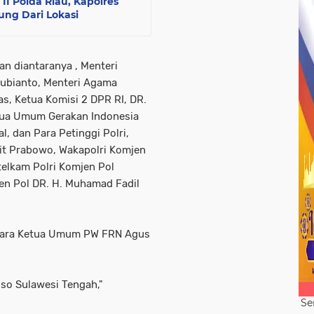
II Polda Riau, Kapolres
ng Dari Lokasi
n diantaranya , Menteri
ubianto, Menteri Agama
s, Ketua Komisi 2 DPR RI, DR.
Ketua Umum Gerakan Indonesia
l, dan Para Petinggi Polri,
igit Prabowo, Wakapolri Komjen
telkam Polri Komjen Pol
en Pol DR. H. Muhamad Fadil
Acara Ketua Umum PW FRN Agus
oso Sulawesi Tengah,"
Se