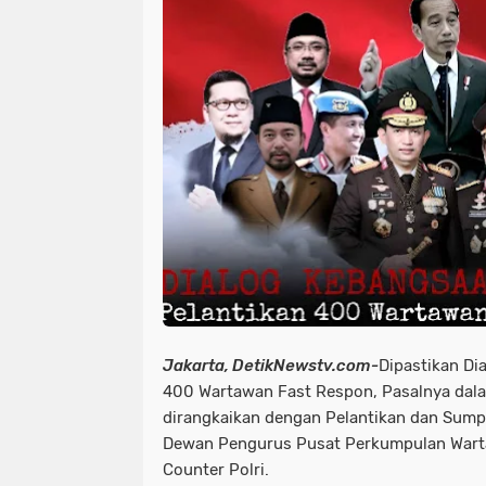
news > megapolitan
news > nas
news >megapolitan
news/ head
olahraga
olahraga polri
orga
pupr jayawijaya sorotan pemerintah
peristiwa > laka lantas
peristiw
peristiwa/ laka lantas
peristiwa
pimpinan pompes
politik
po
polri-tni
pristiwa
ramadhan
Jakarta, DetikNewstv.com-
Dipastikan Di
sorotan pemerintah pacitan
sor
400 Wartawan Fast Respon, Pasalnya dala
dirangkaikan dengan Pelantikan dan Sum
sorotan<peristiwa
sorotan> new
Dewan Pengurus Pusat Perkumpulan Wart
sosial islam
sosial lsm
sosia
Counter Polri.