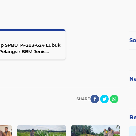
So
ap SPBU 14-283-624 Lubuk
Pelangsir BBM Jenis
Na
SHARE
Be