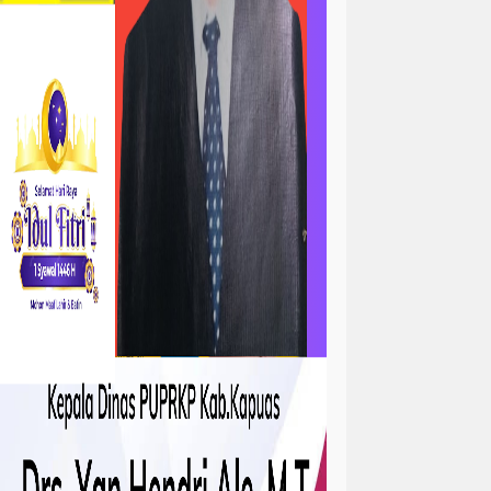
ta
atan
kejadian
tah
sejarah
sosial ramadhan