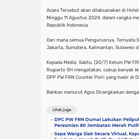
tni dan polri
tni& polri
tni- p
Acara Tersebut akan dilaksanakan di Hotel
Minggu 11 Agustus 2024, dalam rangka m
advokasi papua youtube google fac
Republik Indonesia.
knpi jayawijaya wamena papua
Dari mana semua Pengurusnya, Ternyata S
Jakarta, Sumatera, Kalimantan, Sulawesi 
Kepada Media Sabtu, (20/7) Ketum PW F
Rugiarto SH mengatakan, cukup banyak W
DPP PW FRN Counter Polri yang hadir di D
Bahkan menurut Agus Dirangkaikan denga
Lihat juga
DPC PW FRN Dumai Lakukan Peliputa
Peresmian 80 Jembatan Merah Puti
Sapa Warga Siak Secara Virtual, Kap