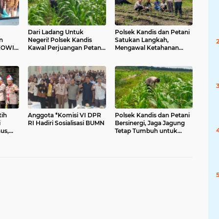
Dari Ladang Untuk
Polsek Kandis dan Petani
n
Negeri! Polsek Kandis
Satukan Langkah,
KOWI
Kawal Perjuangan Petani
Mengawal Ketahanan
sasi
Wujudkan Swasembada
Pangan untuk Masa
aten
Pangan
Depan Bangsa
tih
Anggota *Komisi VI DPR
Polsek Kandis dan Petani
i
RI Hadiri Sosialisasi BUMN
Bersinergi, Jaga Jagung
us,
Tetap Tumbuh untuk
 Sudut
Ketahanan Pangan
ut
kan