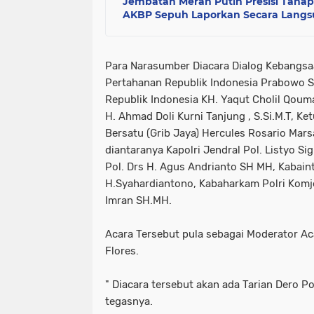
Jembatan Merah Putih Presisi Tahap 
AKBP Sepuh Laporkan Secara Langsu
Para Narasumber Diacara Dialog Kebangsaa
Pertahanan Republik Indonesia Prabowo S
Republik Indonesia KH. Yaqut Cholil Qouma
H. Ahmad Doli Kurni Tanjung , S.Si.M.T, 
Bersatu (Grib Jaya) Hercules Rosario Marsa
diantaranya Kapolri Jendral Pol. Listyo S
Pol. Drs H. Agus Andrianto SH MH, Kabain
H.Syahardiantono, Kabaharkam Polri Komj
Imran SH.MH.
Acara Tersebut pula sebagai Moderator 
Flores.
" Diacara tersebut akan ada Tarian Dero P
tegasnya.