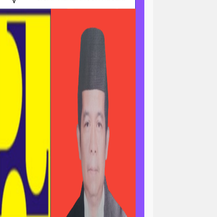
ri
news > sorotan
gapolitan
news> tni ad
asional
pengajian
peristiwa
minal
peristiwa-daerah
ertanian & ekonomi
l
polri-nasional -pendidikan
n pemerintah
asional
sorotan<viral
ial / ramadan
sosial / ramahdan
tni al
tni nasional
tni polri