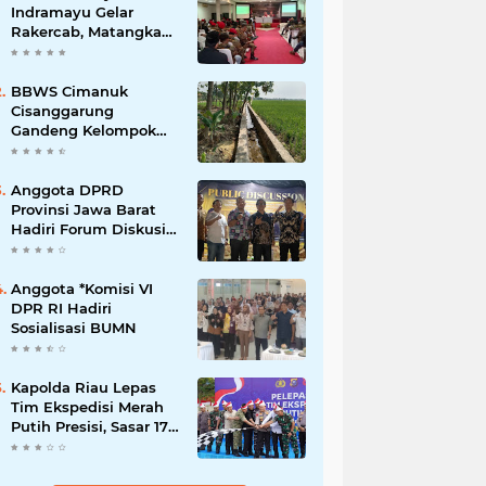
Indramayu Gelar
Rakercab, Matangkan
Program Kerja dan
Penguatan Kader
BBWS Cimanuk
Cisanggarung
Gandeng Kelompok
P3A, Bangun
Peningkatan Jaringan
Irigasi untuk Dukung
Anggota DPRD
Ketahanan Pangan
Provinsi Jawa Barat
Hadiri Forum Diskusi
Pengentasan
Kemiskinan Bersama
LPK Trisakti
Anggota *Komisi VI
DPR RI Hadiri
Sosialisasi BUMN
Kapolda Riau Lepas
Tim Ekspedisi Merah
Putih Presisi, Sasar 17
Desa di Wilayah 3T