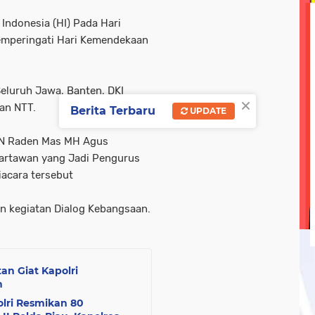
olri
tni-ad
tni-polri
tni/ polri
tni/polri
wisa
 Indonesia (HI) Pada Hari
emperingati Hari Kemendekaan
ebook linkedin metrotv
google.com
hukum
kegi
opini
oprasi gabungan
pasar ramadan
pemerin
eluruh Jawa, Banten, DKI
×
dan NTT.
Berita Terbaru
UPDATE
RN Raden Mas MH Agus
artawan yang Jadi Pengurus
iacara tersebut
n kegiatan Dialog Kebangsaan.
n Giat Kapolri
h
olri Resmikan 80