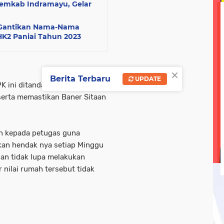
emkab Indramayu, Gelar
olri
tni-ad
tni-polri
tni/ polri
tni/polri
wisa
 Gantikan Nama-Nama
ebook linkedin metrotv
google.com
hukum
kegi
K2 Paniai Tahun 2023
opini
oprasi gabungan
pasar ramadan
pemerin
×
Berita Terbaru
UPDATE
 ini ditandai dengan melihat
serta memastikan Baner Sitaan
n kepada petugas guna
nkan hendak nya setiap Minggu
dan tidak lupa melakukan
nilai rumah tersebut tidak