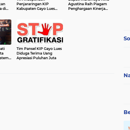
kan
Penjararingan KIP
Agustina Raih Piagam
a di
Kabupaten Gayo Lues
Penghargaan Kinerja
Terpidana Korupsi
Insentif Fiskal dari Wakil
Presiden RI
So
ati
Tim Pansel KIP Gayo Lues
ta
Diduga Terima Uang
ystem
Apresiasi Puluhan Juta
Na
Be