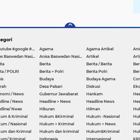
egori
#youtube #google #hello #Lazada #facebook
Agama
Agama Artikel
Anies Baswedan Nasional
Anisa Baswedan Nasional
Artikel
Art
ita
Berita
Berita / Berita
Ber
ita / POLRI
Berita > Polri
Berita Polri
Ber
is
Budaya
Budaya Agama
Co
rah
Desa Palsari
Diskusi
Ek
nomi / News
Gubernur Jawabarat
Hankam
Hea
dline / News
Headline > News
Headline News
Hea
dline/ Nwes
Hiburan
Hilman
Hu
um & Kriminal
Hukum &Kirminal
Hukum -Nasional
Huk
um / Nasional
Hukum > Kriminal
Hukum > News
Huk
um dan Krimnal
Hukum dan kriminal
Hukum&Kriminal
Hu
um/ Kriminal
Indonesia
Internasional
KR