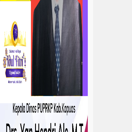
ta
atan
kejadian
tah
sejarah
sosial ramadhan