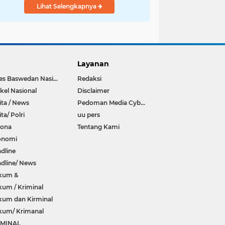
Lihat Selengkapnya
Layanan
Anies Baswedan Nasional
Redaksi
ikel Nasional
Disclaimer
ita / News
Pedoman Media Cyber
ita/ Polri
uu pers
rona
Tentang Kami
onomi
dline
dline/ News
kum &
um / Kriminal
um dan Kirminal
kum/ Krimanal
IMINAL