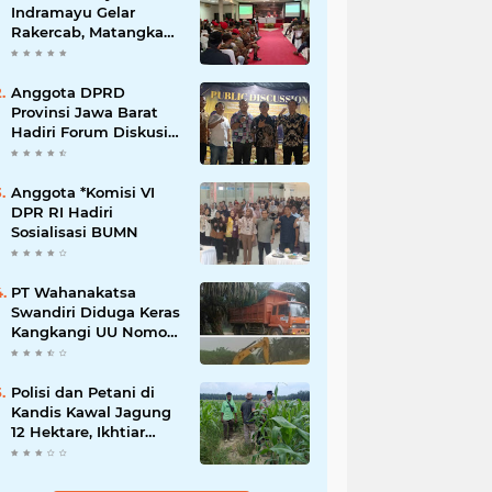
Indramayu Gelar
Rakercab, Matangkan
Program Kerja dan
Penguatan Kader
Anggota DPRD
Provinsi Jawa Barat
Hadiri Forum Diskusi
Pengentasan
Kemiskinan Bersama
LPK Trisakti
Anggota *Komisi VI
DPR RI Hadiri
Sosialisasi BUMN
PT Wahanakatsa
Swandiri Diduga Keras
Kangkangi UU Nomor
3 Tahun 2020,
Terancam Pidana Dan
Denda
Polisi dan Petani di
Kandis Kawal Jagung
12 Hektare, Ikhtiar
Menjaga Ketahanan
Pangan