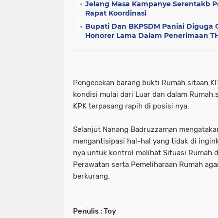
Jelang Masa Kampanye Serentakb P
Rapat Koordinasi
tni dan polri
tni& polri
tni- p
Bupati Dan BKPSDM Paniai Diguga
advokasi papua youtube google fac
Honorer Lama Dalam Penerimaan TH
knpi jayawijaya wamena papua
Pengecekan barang bukti Rumah sitaan KPK
kondisi mulai dari Luar dan dalam Rumah,
KPK terpasang rapih di posisi nya.
Selanjut Nanang Badruzzaman mengataka
mengantisipasi hal-hal yang tidak di ingi
nya untuk kontrol melihat Situasi Rumah 
Perawatan serta Pemeliharaan Rumah agar 
berkurang.
Penulis : Toy