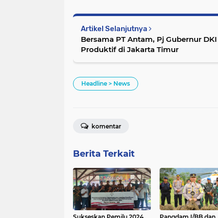
Artikel Selanjutnya
Bersama PT Antam, Pj Gubernur DK
Produktif di Jakarta Timur
Headline > News
komentar
Berita Terkait
Sukseskan Pemilu 2024,
Pangdam I/BB dan