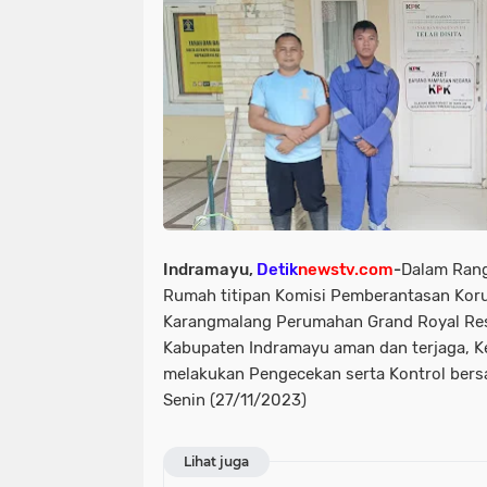
news > megapolitan
news > nas
news >megapolitan
news/ head
olahraga
olahraga polri
orga
pupr jayawijaya sorotan pemerintah
peristiwa > laka lantas
peristiw
peristiwa/ laka lantas
peristiwa
Indramayu,
Detik
newstv.com
-
Dalam Rang
pimpinan pompes
politik
po
Rumah titipan Komisi Pemberantasan Korup
Karangmalang Perumahan Grand Royal Re
polri-tni
pristiwa
ramadhan
Kabupaten Indramayu aman dan terjaga, 
melakukan Pengecekan serta Kontrol ber
sorotan pemerintah pacitan
sor
Senin (27/11/2023)
sorotan<peristiwa
sorotan> new
Lihat juga
sosial islam
sosial lsm
sosia