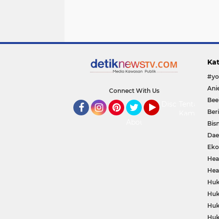
Kat
Connect With Us
Bee
Disclaimer
Tentang
Ber
Kami
Facebook
Instagram
Pinterest
Twitter
YouTube
About
Bisn
Dae
Eko
Hea
Hea
Huk
Huk
Huk
Huk