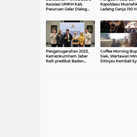
Asosiasi UMKM Kab.
Kapoldasu Musnah
Pasuruan Gelar Dialog
Ladang Ganja 150 H
Untuk Mewujudkan
Madina
Investasi yang Kondusif
Penganugerahan 2023,
Coffee Morning Bup
Kemenkumham Jabar
Siak, Wartawan Min
Raih predikat Badan
Ditinjau Kembali S
Publik Kategori Instansi
E-Katalog
Vertikal "Informatif"