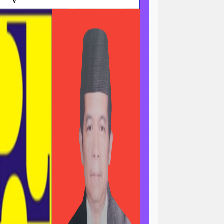
ri
news > sorotan
gapolitan
news> tni ad
asional
pengajian
peristiwa
minal
peristiwa-daerah
ertanian & ekonomi
l
polri-nasional -pendidikan
n pemerintah
asional
sorotan<viral
ial / ramadan
sosial / ramahdan
tni al
tni nasional
tni polri