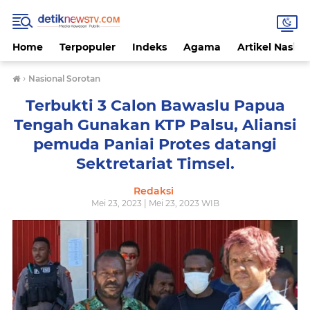
Home
Terpopuler
Indeks
Agama
Artikel Nasion
›
Nasional Sorotan
Terbukti 3 Calon Bawaslu Papua
Tengah Gunakan KTP Palsu, Aliansi
pemuda Paniai Protes datangi
Sektretariat Timsel.
Redaksi
Mei 23, 2023 | Mei 23, 2023 WIB