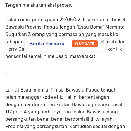
Tengah melakukan aksi protes.
Dalam orasi protes pada 22/05/22 di sekretariat Timsel
Bawaslu Provinsi Papua Tengah "Esau Boma" Meminta,
Gugurkan 3 orang yang bermasalah yang masuk ke
×
tahapan 20 besar seperti: "Ronal Michael Manoach dan
Berita Terbaru
UPDATE
Herry Cahyono, karena bisa saja menimbulkan konflik
horisontal semakin meluas di masyarakat.
-
Lanjut Esau, menilai Timsel Bawaslu Papua tengah
telah melanggar kode etik. Hal ini bertentangan
dengan peraturan perekrutan Bawaslu provinsi pasal
117 poin A yang berbunyi, para calon Bawaslu yang
bersangkutan benar benar berdomisili di wilayah
Propinsi yang bersangkutan. Kemudian sesuai dengan